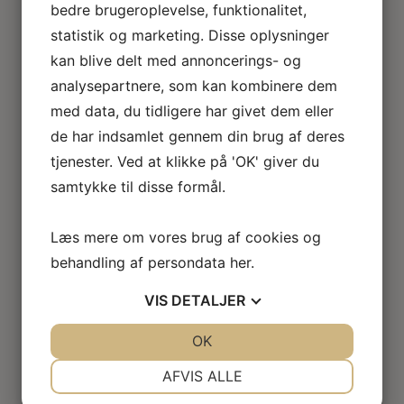
bedre brugeroplevelse, funktionalitet,
Loftlamper
Lysekroner
statistik og marketing. Disse oplysninger
Gulvlamper
kan blive delt med annoncerings- og
Udendørslamper
analysepartnere, som kan kombinere dem
LED lamper
med data, du tidligere har givet dem eller
Roseline miniaturelamper
de har indsamlet gennem din brug af deres
Lampe KIT
El tilbehør
tjenester. Ved at klikke på 'OK' giver du
Miniature rum
samtykke til disse formål.
Café
Badeværelse
Læs mere om vores brug af cookies og
Bibliotek / kontor / arbejdsværelse
Børneværelse
behandling af persondata
her
.
Legetøj
VIS
DETALJER
Køkken
Soveværelse
JA
NEJ
OK
JA
NEJ
Seng
Natbord
NØDVENDIGE
PRÆFERENCER
AFVIS ALLE
Klædeskab