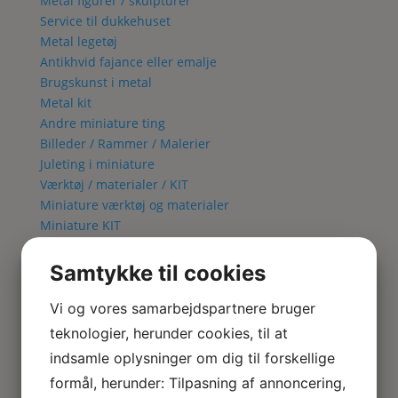
Metal figurer / skulpturer
Service til dukkehuset
Metal legetøj
Antikhvid fajance eller emalje
Brugskunst i metal
Metal kit
Andre miniature ting
Billeder / Rammer / Malerier
Juleting i miniature
Værktøj / materialer / KIT
Miniature værktøj og materialer
Miniature KIT
Blomster KIT
Fuglebur KIT
Samtykke til cookies
Lampe KIT
Metal kit
Vi og vores samarbejdspartnere bruger
Lamper & El
teknologier, herunder cookies, til at
Alle Lamper
indsamle oplysninger om dig til forskellige
Bordlamper
formål, herunder: Tilpasning af annoncering,
Væglamper