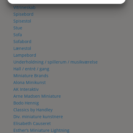
JA
NEJ
JA
NEJ
Spisestue
Vitrineskab
MARKETING
STATISTIK
Spisebord
Spisestol
Stue
Sofa
Sofabord
Lænestol
Lampebord
Underholdning / spillerum / musikværelse
Hall / entré / gang
Miniature Brands
Alona Minikunst
AK Interaktiv
Arne Madsen Miniature
Bodo Hennig
Classics by Handley
Div. miniature kunstnere
Elisabeth Causeret
Esther’s Miniature Lightning