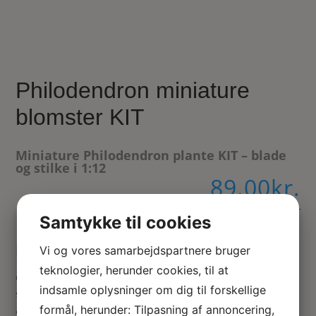
Philodendron miniature
blomster KIT
Miniature Philodendron plante KIT – blade
og stilke i 1:12
89.00
kr.
Ikke på lager
Samtykke til cookies
Dukkehus Philodendron plante KIT
Vi og vores samarbejdspartnere bruger
teknologier, herunder cookies, til at
Grøn og frodig Philodendron med de hullede blade er bare
indsamle oplysninger om dig til forskellige
smuk og anderledes. Gør bladene blanke med en
formål, herunder: Tilpasning af annoncering,
afsluttende blank lak