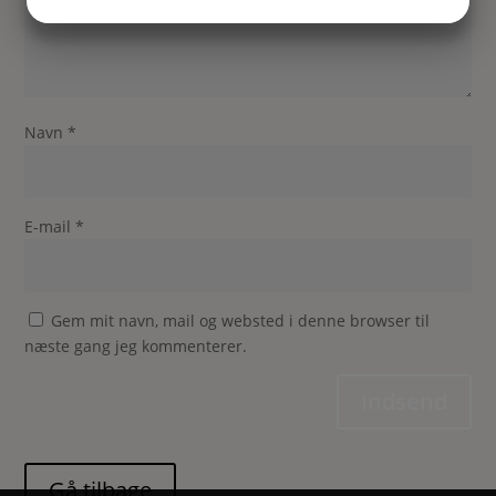
JA
NEJ
JA
NEJ
MARKETING
STATISTIK
Navn
*
E-mail
*
Gem mit navn, mail og websted i denne browser til
næste gang jeg kommenterer.
Indsend