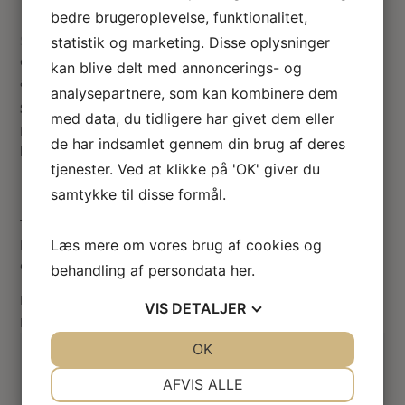
bedre brugeroplevelse, funktionalitet,
Vurd
statistik og marketing. Disse oplysninger
eret
5
ud
kan blive delt med annoncerings- og
af 5
analysepartnere, som kan kombinere dem
Sabina Happel
–
17. juli 2023
med data, du tidligere har givet dem eller
Det her kit er ret hurtigt at lave. Det giver mulighed for at
de har indsamlet gennem din brug af deres
lave en stor plante, der virkeligt gør sig godt i et stort rum.
tjenester. Ved at klikke på 'OK' giver du
samtykke til disse formål.
Tilføj en anmeldelse
Læs mere om vores brug af cookies og
Din e-mailadresse vil ikke blive publiceret.
Krævede felter
er markeret med
*
behandling af persondata
her
.
Din vurdering
VIS
DETALJER
Din anmeldelse
*
JA
NEJ
OK
JA
NEJ
NØDVENDIGE
PRÆFERENCER
AFVIS ALLE