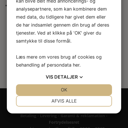
kan blive delt med annoncerings- og
her
analysepartnere, som kan kombinere dem
Dukkehus blomster stand i
med data, du tidligere har givet dem eller
valnød
de har indsamlet gennem din brug af deres
tjenester. Ved at klikke på 'OK' giver du
160.00
kr.
samtykke til disse formål.
Læs mere om vores brug af cookies og
behandling af persondata
her
.
VIS
DETALJER
JA
NEJ
OK
JA
NEJ
Copyright 2024 - All rights reserved RoseLines
NØDVENDIGE
PRÆFERENCER
AFVIS ALLE
Miniature ® på design, brandnavn, logo, tekst og
billedemateriale.
JA
NEJ
JA
NEJ
Betaling - Levering - Garanti & reklamation -
MARKETING
STATISTIK
Fortrydelsesret