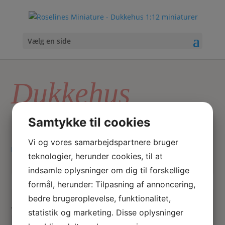
Vælg en side
Dukkehus
blomsterstand
Samtykke til cookies
Vi og vores samarbejdspartnere bruger
Hjem
/ Varer tagged “Dukkehus blomsterstand”
teknologier, herunder cookies, til at
indsamle oplysninger om dig til forskellige
formål, herunder: Tilpasning af annoncering,
Skriv
Søg
hvad
bedre brugeroplevelse, funktionalitet,
du
Viser 1 resultat
statistik og marketing. Disse oplysninger
søger