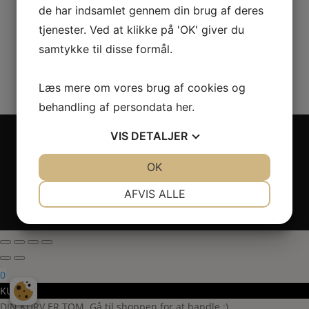
de har indsamlet gennem din brug af deres
tjenester. Ved at klikke på 'OK' giver du
samtykke til disse formål.
Læs mere om vores brug af cookies og
behandling af persondata
her
.
Copyright 2024 - All rights reserved RoseLines
VIS
DETALJER
Miniature ® på design, brandnavn, logo, tekst og
billedemateriale.
JA
NEJ
OK
JA
NEJ
Betaling - Levering - Garanti & reklamation -
NØDVENDIGE
PRÆFERENCER
AFVIS ALLE
Fortrydelsesret
cookie- og privatlivspolitik
-
GDPR – GPSR
JA
NEJ
JA
NEJ
MARKETING
STATISTIK
0
KURV
DIN KURV ER TOM. Gå til shoppen for at handle :)