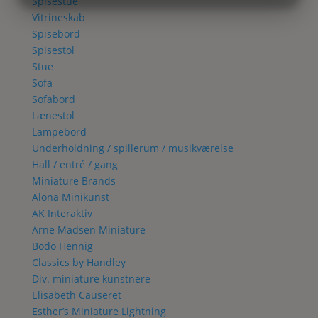
Spisestue
MARKETING
STATISTIK
Vitrineskab
Spisebord
Spisestol
Stue
Sofa
Sofabord
Lænestol
Lampebord
Underholdning / spillerum / musikværelse
Hall / entré / gang
Miniature Brands
Alona Minikunst
AK Interaktiv
Arne Madsen Miniature
Bodo Hennig
Classics by Handley
Div. miniature kunstnere
Elisabeth Causeret
Esther’s Miniature Lightning