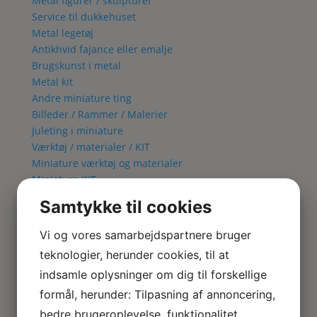
Metal figurer / skulpturer
Service til dukkehuset
Metal legetøj
Antikhvid fajance eller emalje
Brugskunst i metal
Metal kit
Andre miniature ting
Billeder / Rammer / Malerier
Juleting i miniature
Værktøj / materialer / KIT
Miniature værktøj og materialer
Miniature KIT
Blomster KIT
Samtykke til cookies
Fuglebur KIT
Lampe KIT
Vi og vores samarbejdspartnere bruger
Metal kit
teknologier, herunder cookies, til at
Lamper & El
indsamle oplysninger om dig til forskellige
Alle Lamper
Bordlamper
formål, herunder: Tilpasning af annoncering,
Væglamper
bedre brugeroplevelse, funktionalitet,