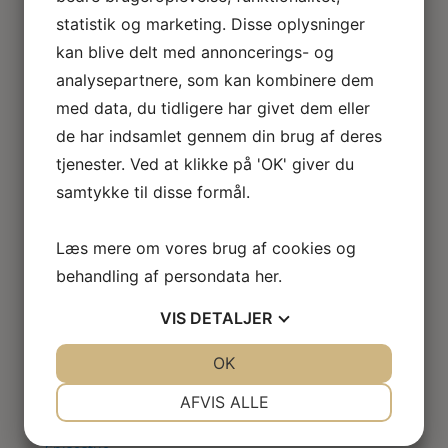
Loftlamper
statistik og marketing. Disse oplysninger
Lysekroner
kan blive delt med annoncerings- og
Gulvlamper
analysepartnere, som kan kombinere dem
Udendørslamper
LED lamper
med data, du tidligere har givet dem eller
Roseline miniaturelamper
de har indsamlet gennem din brug af deres
Lampe KIT
tjenester. Ved at klikke på 'OK' giver du
El tilbehør
samtykke til disse formål.
Miniature rum
Café
Badeværelse
Læs mere om vores brug af cookies og
Bibliotek / kontor / arbejdsværelse
behandling af persondata
her
.
Børneværelse
Legetøj
VIS
DETALJER
Køkken
Soveværelse
JA
NEJ
OK
JA
NEJ
Seng
NØDVENDIGE
PRÆFERENCER
AFVIS ALLE
Natbord
Klædeskab
JA
NEJ
JA
NEJ