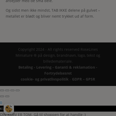
arbejder med de små dele.
Og sidst men ikke mindst, TAB IKKE delene på gulvet –
metallet er blødt og bliver nemt trykket ud af form.
Copyright 2024 - All rights reserved RoseLines
Miniature ® på design, brandnavn, logo, tekst og
billedemateriale.
Betaling - Levering - Garanti & reklamation -
Fortrydelsesret
cookie- og privatlivspolitik
-
GDPR – GPSR
0
KURV
DIN KURV ER TOM. Gå til shoppen for at handle :)