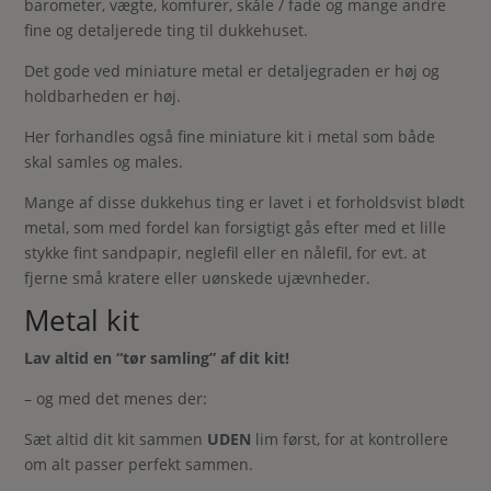
barometer, vægte, komfurer, skåle / fade og mange andre
fine og detaljerede ting til dukkehuset.
Det gode ved miniature metal er detaljegraden er høj og
holdbarheden er høj.
Her forhandles også fine miniature kit i metal som både
skal samles og males.
Mange af disse dukkehus ting er lavet i et forholdsvist blødt
metal, som med fordel kan forsigtigt gås efter med et lille
stykke fint sandpapir, neglefil eller en nålefil, for evt. at
fjerne små kratere eller uønskede ujævnheder.
Metal kit
Lav altid en “tør samling” af dit kit!
– og med det menes der:
Sæt altid dit kit sammen
UDEN
lim først, for at kontrollere
om alt passer perfekt sammen.