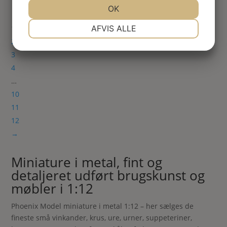
JA
NEJ
OK
JA
NEJ
NØDVENDIGE
PRÆFERENCER
1
AFVIS ALLE
2
JA
NEJ
JA
NEJ
3
MARKETING
STATISTIK
4
…
10
11
12
→
Miniature i metal, fint og
detaljeret udført brugskunst og
møbler i 1:12
Phoenix Model miniature i metal 1:12 – her sælges de
fineste små vinkander, krus, ure, urner, suppeteriner,