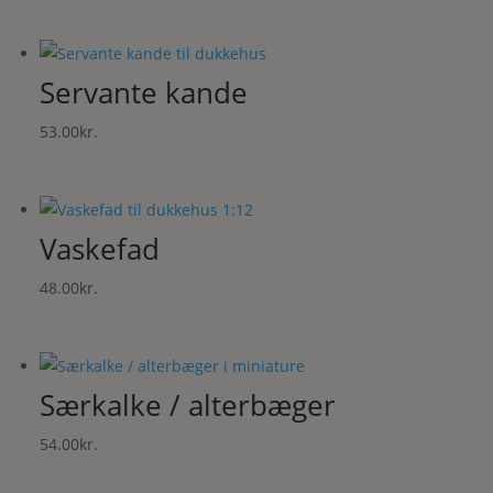
Servante kande
53.00
kr.
Vaskefad
48.00
kr.
Særkalke / alterbæger
54.00
kr.