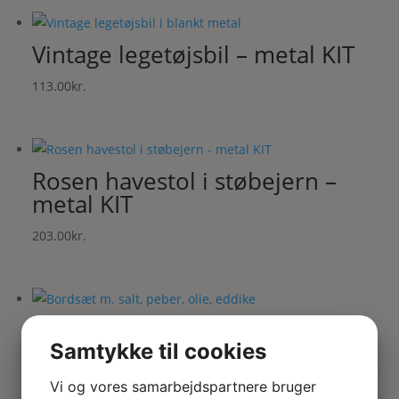
Vintage legetøjsbil – metal KIT
113.00
kr.
Rosen havestol i støbejern –
metal KIT
203.00
kr.
Bordsæt m. salt, peber, olie,
eddike
Samtykke til cookies
203.00
kr.
Vi og vores samarbejdspartnere bruger