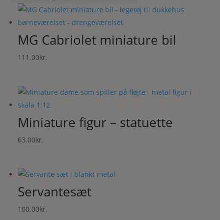
her
seneste
MG Cabriolet miniature bil
111.00
kr.
Miniature figur – statuette
63.00
kr.
Servantesæt
100.00
kr.