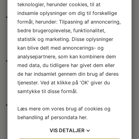
teknologier, herunder cookies, til at
indsamle oplysninger om dig til forskellige
formål, herunder: Tilpasning af annoncering,
Miniature hjul i metal 30mm
bedre brugeroplevelse, funktionalitet,
statistik og marketing. Disse oplysninger
45.00
kr.
kan blive delt med annoncerings- og
analysepartnere, som kan kombinere dem
med data, du tidligere har givet dem eller
Kvindefigur som spiller lut
de har indsamlet gennem din brug af deres
tjenester. Ved at klikke på 'OK' giver du
53.00
kr.
samtykke til disse formål.
Læs mere om vores brug af cookies og
Cafébord – metal bord KIT
behandling af persondata
her
.
288.00
kr.
VIS
DETALJER