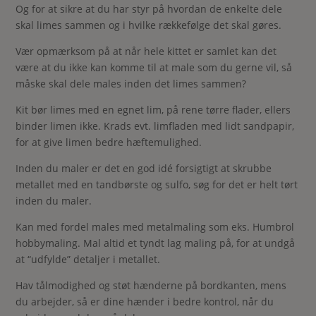
Og for at sikre at du har styr på hvordan de enkelte dele
skal limes sammen og i hvilke rækkefølge det skal gøres.
Vær opmærksom på at når hele kittet er samlet kan det
være at du ikke kan komme til at male som du gerne vil, så
måske skal dele males inden det limes sammen?
Kit bør limes med en egnet lim, på rene tørre flader, ellers
binder limen ikke. Krads evt. limfladen med lidt sandpapir,
for at give limen bedre hæftemulighed.
Inden du maler er det en god idé forsigtigt at skrubbe
metallet med en tandbørste og sulfo, søg for det er helt tørt
inden du maler.
Kan med fordel males med metalmaling som eks. Humbrol
hobbymaling. Mal altid et tyndt lag maling på, for at undgå
at “udfylde” detaljer i metallet.
Hav tålmodighed og støt hænderne på bordkanten, mens
du arbejder, så er dine hænder i bedre kontrol, når du