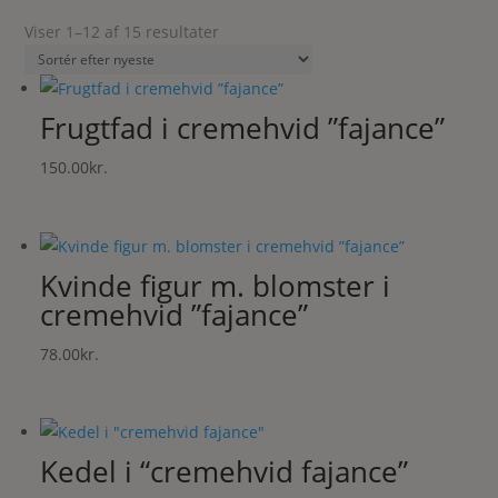
hvad
du
Sorteret
Viser 1–12 af 15 resultater
søger
efter
her
seneste
Frugtfad i cremehvid ”fajance”
150.00
kr.
Kvinde figur m. blomster i
cremehvid ”fajance”
78.00
kr.
Kedel i “cremehvid fajance”