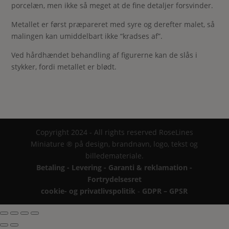
porcelæn, men ikke så meget at de fine detaljer forsvinder.
Metallet er først præpareret med syre og derefter malet, så
malingen kan umiddelbart ikke “kradses af”.
Ved hårdhændet behandling af figurerne kan de slås i
stykker, fordi metallet er blødt.
Copyright 2024 - All rights reserved RoseLines
Miniature ® på design, brandnavn, logo, tekst og
billedemateriale.
Betaling - Levering - Garanti & reklamation -
Fortrydelsesret
cookie- og privatlivspolitik
-
GDPR – GPSR