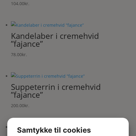
104.00
kr.
Kandelaber i cremehvid
”fajance”
78.00
kr.
Suppeterrin i cremehvid
”fajance”
200.00
kr.
Samtykke til cookies