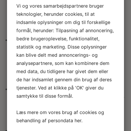
Køkkevægt i cremehvid
Vi og vores samarbejdspartnere bruger
“emalje”
teknologier, herunder cookies, til at
108.00
kr.
indsamle oplysninger om dig til forskellige
formål, herunder: Tilpasning af annoncering,
bedre brugeroplevelse, funktionalitet,
statistik og marketing. Disse oplysninger
Serveringsfad m låg i
kan blive delt med annoncerings- og
cremehvid ”fajance”
analysepartnere, som kan kombinere dem
140.00
kr.
med data, du tidligere har givet dem eller
de har indsamlet gennem din brug af deres
tjenester. Ved at klikke på 'OK' giver du
samtykke til disse formål.
Barometer i cremehvid ”emalje”
120.00
kr.
Læs mere om vores brug af cookies og
behandling af persondata
her
.