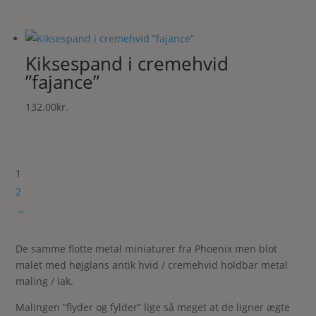
Kiksespand i cremehvid
”fajance”
132.00
kr.
1
2
→
De samme flotte metal miniaturer fra Phoenix men blot
malet med højglans antik hvid / cremehvid holdbar metal
maling / lak.
Malingen “flyder og fylder” lige så meget at de ligner ægte