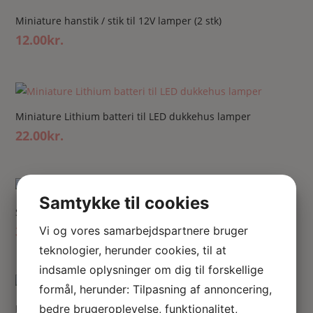
Miniature hanstik / stik til 12V lamper (2 stk)
12.00
kr.
Miniature Lithium batteri til LED dukkehus lamper
22.00
kr.
Samtykke til cookies
Stearinlys-flamme ledning m pære
32.00
kr.
Vi og vores samarbejdspartnere bruger
teknologier, herunder cookies, til at
indsamle oplysninger om dig til forskellige
formål, herunder: Tilpasning af annoncering,
bedre brugeroplevelse, funktionalitet,
Ris-korn ledning m pære