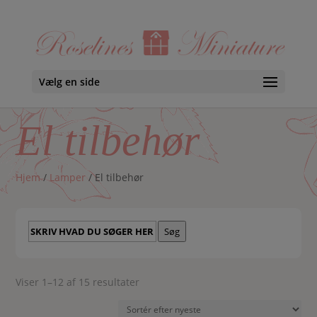
Vælg en side
El tilbehør
Hjem
/
Lamper
/ El tilbehør
Skriv
Søg
hvad
du
søger
Sorteret
Viser 1–12 af 15 resultater
her
efter
seneste