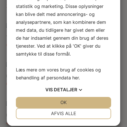
30.00
kr.
statistik og marketing. Disse oplysninger
kan blive delt med annoncerings- og
analysepartnere, som kan kombinere dem
med data, du tidligere har givet dem eller
Traditionel fatning og pære
de har indsamlet gennem din brug af deres
65.00
kr.
tjenester. Ved at klikke på 'OK' giver du
samtykke til disse formål.
Læs mere om vores brug af cookies og
Miniature spids skruepære 12V (4 stk)
behandling af persondata
her
.
63.00
kr.
VIS
DETALJER
JA
NEJ
OK
JA
NEJ
NØDVENDIGE
PRÆFERENCER
AFVIS ALLE
Bi-Pin fatning og ledning (2 stk)
40.00
kr.
JA
NEJ
JA
NEJ