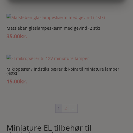
MARKETING
STATISTIK
Matsleben glaslampeskærm med gevind (2 stk)
35.00
kr.
Mikropærer / indstiks pærer (bi-pin) til miniature lamper
(4stk)
15.00
kr.
1
2
→
Miniature EL tilbehør til