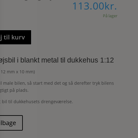
113.00
kr.
På lager
j til kurv
jsbil i blankt metal til dukkehus 1:12
 12 mm x 10 mm)
il male bilen, så start med det og så derefter tryk bilens
gtigt på plads.
t bil til dukkehusets drengeværelse.