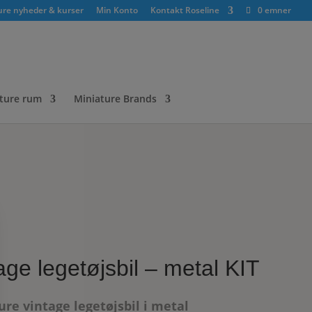
ure nyheder & kurser
Min Konto
Kontakt Roseline
0 emner
ture rum
Miniature Brands
age legetøjsbil – metal KIT
ure vintage legetøjsbil i metal