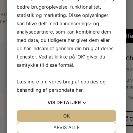
bedre brugeroplevelse, funktionalitet,
 KIT”
statistik og marketing. Disse oplysninger
er er markeret med
*
kan blive delt med annoncerings- og
analysepartnere, som kan kombinere dem
Tilfø
med data, du tidligere har givet dem eller
de har indsamlet gennem din brug af deres
tjenester. Ved at klikke på 'OK' giver du
Legetø
samtykke til disse formål.
(25 mm x
Hvis du v
Læs mere om vores brug af cookies og
hjul forsi
behandling af persondata
her
.
Super flo
VIS
DETALJER
JA
NEJ
OK
JA
NEJ
NØDVENDIGE
PRÆFERENCER
AFVIS ALLE