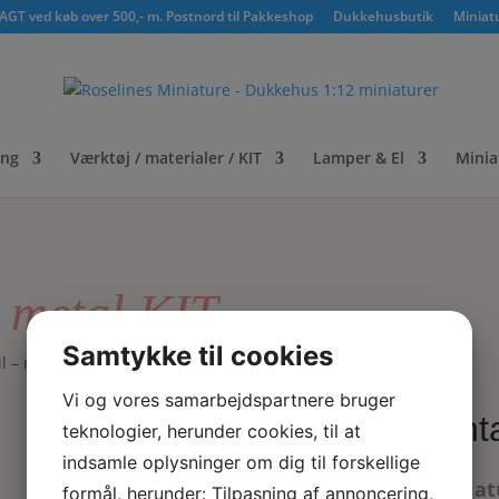
GT ved køb over 500,- m. Postnord til Pakkeshop
Dukkehusbutik
Miniat
ing
Værktøj / materialer / KIT
Lamper & El
Minia
– metal KIT
Samtykke til cookies
l – metal KIT
Vi og vores samarbejdspartnere bruger
Vint
teknologier, herunder cookies, til at
indsamle oplysninger om dig til forskellige
Miniat
formål, herunder: Tilpasning af annoncering,