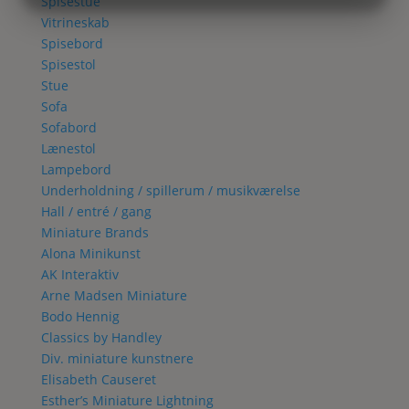
Spisestue
MARKETING
STATISTIK
Vitrineskab
Spisebord
Spisestol
Stue
Sofa
Sofabord
Lænestol
Lampebord
Underholdning / spillerum / musikværelse
Hall / entré / gang
Miniature Brands
Alona Minikunst
AK Interaktiv
Arne Madsen Miniature
Bodo Hennig
Classics by Handley
Div. miniature kunstnere
Elisabeth Causeret
Esther’s Miniature Lightning