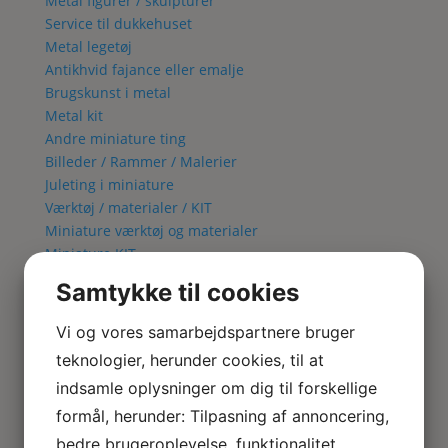
Metal figurer / skulpturer
Service til dukkehuset
Metal legetøj
Antikhvid fajance eller emalje
Brugskunst i metal
Metal kit
Andre miniature ting
Billeder / Rammer / Malerier
Juleting i miniature
Værktøj / materialer / KIT
Miniature værktøj og materialer
Miniature KIT
Blomster KIT
Samtykke til cookies
Fuglebur KIT
Lampe KIT
Vi og vores samarbejdspartnere bruger
Metal kit
teknologier, herunder cookies, til at
Lamper & El
indsamle oplysninger om dig til forskellige
Alle Lamper
Bordlamper
formål, herunder: Tilpasning af annoncering,
Væglamper
bedre brugeroplevelse, funktionalitet,