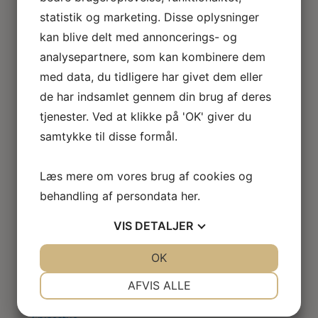
Loftlamper
statistik og marketing. Disse oplysninger
Lysekroner
kan blive delt med annoncerings- og
Gulvlamper
analysepartnere, som kan kombinere dem
Udendørslamper
LED lamper
med data, du tidligere har givet dem eller
Roseline miniaturelamper
de har indsamlet gennem din brug af deres
Lampe KIT
tjenester. Ved at klikke på 'OK' giver du
El tilbehør
samtykke til disse formål.
Miniature rum
Café
Badeværelse
Læs mere om vores brug af cookies og
Bibliotek / kontor / arbejdsværelse
behandling af persondata
her
.
Børneværelse
Legetøj
VIS
DETALJER
Køkken
Soveværelse
JA
NEJ
OK
JA
NEJ
Seng
NØDVENDIGE
PRÆFERENCER
AFVIS ALLE
Natbord
Klædeskab
JA
NEJ
JA
NEJ