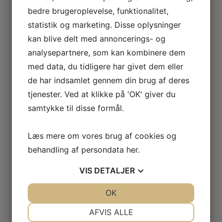
Loftlamper
bedre brugeroplevelse, funktionalitet,
Lysekroner
statistik og marketing. Disse oplysninger
Gulvlamper
kan blive delt med annoncerings- og
Udendørslamper
LED lamper
analysepartnere, som kan kombinere dem
Roseline miniaturelamper
med data, du tidligere har givet dem eller
Lampe KIT
de har indsamlet gennem din brug af deres
El tilbehør
tjenester. Ved at klikke på 'OK' giver du
Miniature rum
samtykke til disse formål.
Café
Badeværelse
Bibliotek / kontor / arbejdsværelse
Læs mere om vores brug af cookies og
Børneværelse
behandling af persondata
her
.
Legetøj
Køkken
VIS
DETALJER
Soveværelse
Seng
JA
NEJ
OK
JA
NEJ
Natbord
NØDVENDIGE
PRÆFERENCER
Klædeskab
AFVIS ALLE