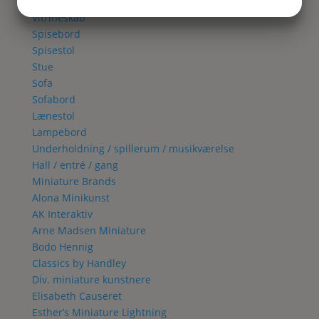
Spisestue
JA
NEJ
JA
NEJ
Vitrineskab
MARKETING
STATISTIK
Spisebord
Spisestol
Stue
Sofa
Sofabord
Lænestol
Lampebord
Underholdning / spillerum / musikværelse
Hall / entré / gang
Miniature Brands
Alona Minikunst
AK Interaktiv
Arne Madsen Miniature
Bodo Hennig
Classics by Handley
Div. miniature kunstnere
Elisabeth Causeret
Esther’s Miniature Lightning