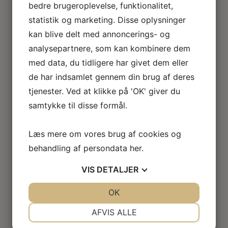
bedre brugeroplevelse, funktionalitet,
Loftlamper
Lysekroner
statistik og marketing. Disse oplysninger
Gulvlamper
kan blive delt med annoncerings- og
Udendørslamper
analysepartnere, som kan kombinere dem
LED lamper
med data, du tidligere har givet dem eller
Roseline miniaturelamper
de har indsamlet gennem din brug af deres
Lampe KIT
El tilbehør
tjenester. Ved at klikke på 'OK' giver du
Miniature rum
samtykke til disse formål.
Café
Badeværelse
Læs mere om vores brug af cookies og
Bibliotek / kontor / arbejdsværelse
Børneværelse
behandling af persondata
her
.
Legetøj
VIS
DETALJER
Køkken
Soveværelse
JA
NEJ
OK
JA
NEJ
Seng
Natbord
NØDVENDIGE
PRÆFERENCER
AFVIS ALLE
Klædeskab