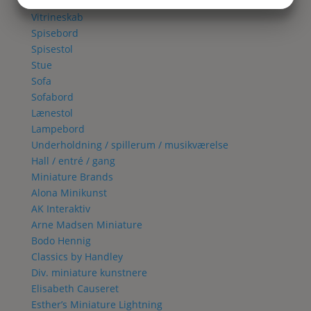
JA
NEJ
JA
NEJ
Spisestue
Vitrineskab
MARKETING
STATISTIK
Spisebord
Spisestol
Stue
Sofa
Sofabord
Lænestol
Lampebord
Underholdning / spillerum / musikværelse
Hall / entré / gang
Miniature Brands
Alona Minikunst
AK Interaktiv
Arne Madsen Miniature
Bodo Hennig
Classics by Handley
Div. miniature kunstnere
Elisabeth Causeret
Esther’s Miniature Lightning