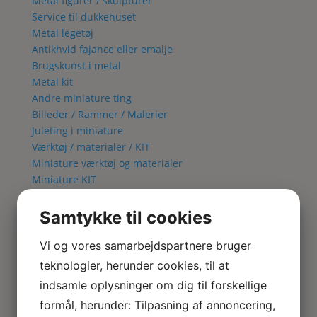
Metal figurer / skulpturer
Service til dukkehuset
Metal legetøj
Antikhvid fajance eller emalje
Brugskunst i metal
Metal kit
Andre miniature ting
Billeder / Rammer / Malerier
Juleting i miniature
Værktøj / materialer / KIT
Miniature værktøj og materialer
Miniature KIT
Blomster KIT
Fuglebur KIT
Samtykke til cookies
Lampe KIT
Metal kit
Vi og vores samarbejdspartnere bruger
Lamper & El
teknologier, herunder cookies, til at
Alle Lamper
indsamle oplysninger om dig til forskellige
Bordlamper
formål, herunder: Tilpasning af annoncering,
Væglamper