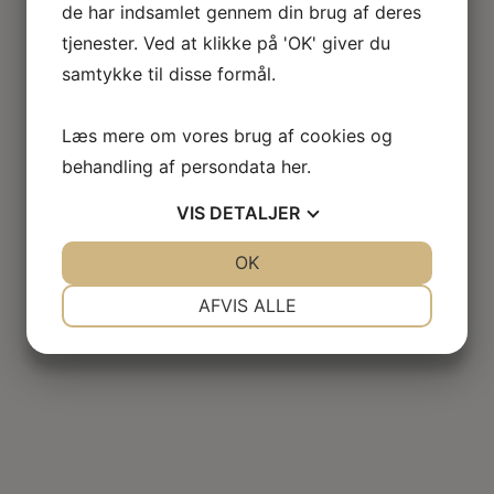
de har indsamlet gennem din brug af deres
tjenester. Ved at klikke på 'OK' giver du
samtykke til disse formål.
Læs mere om vores brug af cookies og
behandling af persondata
her
.
VIS
DETALJER
JA
NEJ
OK
JA
NEJ
NØDVENDIGE
PRÆFERENCER
AFVIS ALLE
JA
NEJ
JA
NEJ
MARKETING
STATISTIK