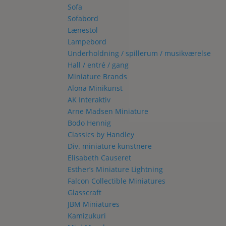
Sofa
Sofabord
Lænestol
Lampebord
Underholdning / spillerum / musikværelse
Hall / entré / gang
Miniature Brands
Alona Minikunst
AK Interaktiv
Arne Madsen Miniature
Bodo Hennig
Classics by Handley
Div. miniature kunstnere
Elisabeth Causeret
Esther’s Miniature Lightning
Falcon Collectible Miniatures
Glasscraft
JBM Miniatures
Kamizukuri