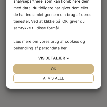
analysepartnere, som kan kombinere dem
med data, du tidligere har givet dem eller
de har indsamlet gennem din brug af deres
tjenester. Ved at klikke på 'OK' giver du
samtykke til disse formål.
Læs mere om vores brug af cookies og
behandling af persondata
her
.
VIS
DETALJER
JA
NEJ
OK
JA
NEJ
NØDVENDIGE
PRÆFERENCER
AFVIS ALLE
JA
NEJ
JA
NEJ
MARKETING
STATISTIK