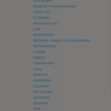
LED lamper
Roseline miniaturelamper
Lampe KIT
El tilbehør
Miniature rum
Café
Badeværelse
Bibliotek / kontor / arbejdsværelse
Børneværelse
Legetøj
Køkken
Soveværelse
Seng
Natbord
Klædeskab
Spisestue
Vitrineskab
Spisebord
Spisestol
Stue