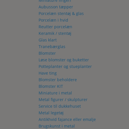
Miniature lingeri
Aubusson tæpper
Porcelæn stentøj & glas
Porcelæn i hvid
Reutter porcelæn
Keramik / stentøj
Glas klart
Tranebærglas
Blomster
Løse blomster og buketter
Potteplanter og stueplanter
Have ting
Blomster beholdere
Blomster KIT
Miniature i metal
Metal figurer / skulpturer
Service til dukkehuset
Metal legetøj
Antikhvid fajance eller emalje
Brugskunst i metal