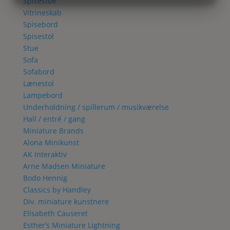
Spisestue
MARKETING
STATISTIK
Vitrineskab
Spisebord
Spisestol
Stue
Sofa
Sofabord
Lænestol
Lampebord
Underholdning / spillerum / musikværelse
Hall / entré / gang
Miniature Brands
Alona Minikunst
AK Interaktiv
Arne Madsen Miniature
Bodo Hennig
Classics by Handley
Div. miniature kunstnere
Elisabeth Causeret
Esther’s Miniature Lightning