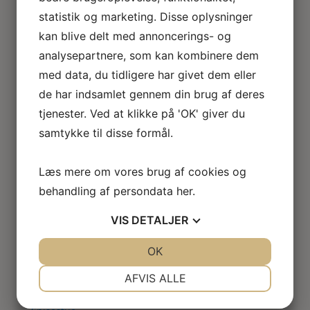
Loftlamper
statistik og marketing. Disse oplysninger
Lysekroner
kan blive delt med annoncerings- og
Gulvlamper
analysepartnere, som kan kombinere dem
Udendørslamper
LED lamper
med data, du tidligere har givet dem eller
Roseline miniaturelamper
de har indsamlet gennem din brug af deres
Lampe KIT
tjenester. Ved at klikke på 'OK' giver du
El tilbehør
samtykke til disse formål.
Miniature rum
Café
Badeværelse
Læs mere om vores brug af cookies og
Bibliotek / kontor / arbejdsværelse
behandling af persondata
her
.
Børneværelse
Legetøj
VIS
DETALJER
Køkken
Soveværelse
JA
NEJ
OK
JA
NEJ
Seng
NØDVENDIGE
PRÆFERENCER
AFVIS ALLE
Natbord
Klædeskab
JA
NEJ
JA
NEJ