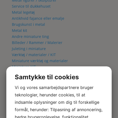
Metal figurer / skulpturer
Service til dukkehuset
Metal legetøj
Antikhvid fajance eller emalje
Brugskunst i metal
Metal kit
Andre miniature ting
Billeder / Rammer / Malerier
Juleting i miniature
Værktøj / materialer / KIT
Miniature værktøj og materialer
Miniature KIT
Blomster KIT
Samtykke til cookies
Fuglebur KIT
Lampe KIT
Vi og vores samarbejdspartnere bruger
Metal kit
teknologier, herunder cookies, til at
Lamper & El
indsamle oplysninger om dig til forskellige
Alle Lamper
Bordlamper
formål, herunder: Tilpasning af annoncering,
Væglamper
bedre brugeroplevelse, funktionalitet,