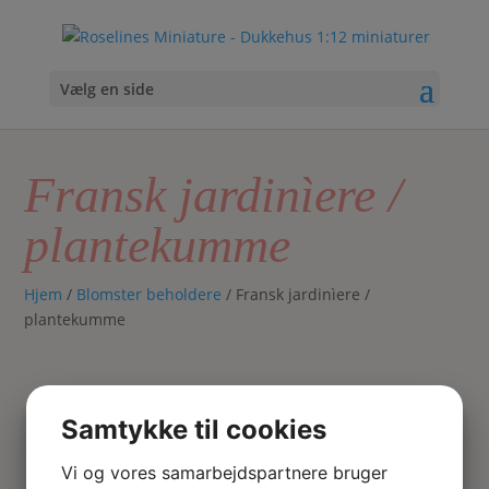
Vælg en side
Fransk jardinìere /
plantekumme
Hjem
/
Blomster beholdere
/ Fransk jardinìere /
plantekumme
Samtykke til cookies
Vi og vores samarbejdspartnere bruger