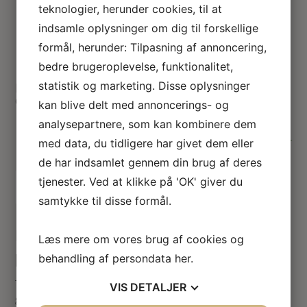
teknologier, herunder cookies, til at
Fransk jardinìere /
indsamle oplysninger om dig til forskellige
plantekumme
formål, herunder: Tilpasning af annoncering,
bedre brugeroplevelse, funktionalitet,
statistik og marketing. Disse oplysninger
Miniature Fransk jardinìere til 1:12
dukkehus
kan blive delt med annoncerings- og
38.00
kr.
analysepartnere, som kan kombinere dem
På lager
med data, du tidligere har givet dem eller
de har indsamlet gennem din brug af deres
tjenester. Ved at klikke på 'OK' giver du
Tilføj til kurv
samtykke til disse formål.
Dukkehus Fransk jardinìere – antik
Læs mere om vores brug af cookies og
patineret med mos
behandling af persondata
her
.
Til dukkehuset i den fransk inspirerede stil, med en
VIS
DETALJER
gammel have.