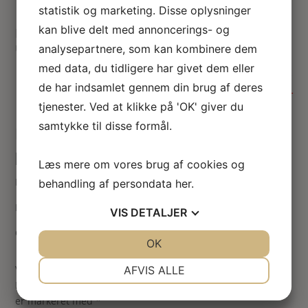
statistik og marketing. Disse oplysninger
kan blive delt med annoncerings- og
Miniature pink farvede blomster i
urtepotteskjuler
analysepartnere, som kan kombinere dem
med data, du tidligere har givet dem eller
45.00
kr.
de har indsamlet gennem din brug af deres
Ikke på lager
tjenester. Ved at klikke på 'OK' giver du
samtykke til disse formål.
Dukkehus blomster i mørkrosa i lysgul
potte til dukkehus 1:12
Læs mere om vores brug af cookies og
Mørkrosa blomster i miniature i lysgul patineret urtepotte.
behandling af persondata
her
.
Miniature blomster udført i ceranit.
VIS
DETALJER
Ca. 20 mm høj
JA
NEJ
OK
JA
NEJ
NØDVENDIGE
PRÆFERENCER
Vær den første til at anmelde “Mini blomster i mørkrosa”
AFVIS ALLE
Din e-mailadresse vil ikke blive publiceret.
Krævede felter
JA
NEJ
JA
NEJ
er markeret med
*