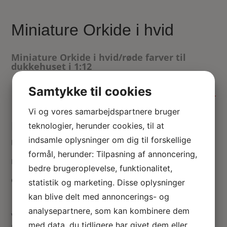
Miniature Orkide i hvid
Miniature Orkide i hvid/røde farver til
dukkehuset i 1:12
65.00
kr.
Samtykke til cookies
Ikke på lager
Vi og vores samarbejdspartnere bruger
Dukkehus Orkide i porcelæns
teknologier, herunder cookies, til at
indsamle oplysninger om dig til forskellige
urtepotteskjuler.
formål, herunder: Tilpasning af annoncering,
Miniature blomster i hvid med rød.
bedre brugeroplevelse, funktionalitet,
Ca. 50 mm høj.
statistik og marketing. Disse oplysninger
kan blive delt med annoncerings- og
analysepartnere, som kan kombinere dem
Vær den første til at anmelde “Miniature Orkide i hvid”
med data, du tidligere har givet dem eller