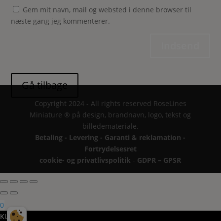
Gem mit navn, mail og websted i denne browser til
næste gang jeg kommenterer.
Indsend
Copyright 2024 - All rights reserved RoseLines
Miniature ® på design, brandnavn, logo, tekst og
billedemateriale.
Betaling - Levering - Garanti & reklamation -
Fortrydelsesret
cookie- og privatlivspolitik
-
GDPR – GPSR
0
KURV