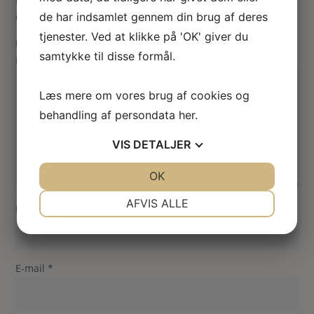
Din e-mailadresse vil ikke blive publiceret.
Krævede felter
de har indsamlet gennem din brug af deres
er markeret med
*
tjenester. Ved at klikke på 'OK' giver du
Din vurdering
samtykke til disse formål.
Din anmeldelse
*
Læs mere om vores brug af cookies og
behandling af persondata
her
.
VIS
DETALJER
JA
NEJ
OK
JA
NEJ
NØDVENDIGE
PRÆFERENCER
AFVIS ALLE
Navn
*
JA
NEJ
JA
NEJ
MARKETING
STATISTIK
E-mail
*