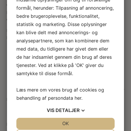
Vær den første til at anmelde “LED loftlampe moderne”
formål, herunder: Tilpasning af annoncering,
Din e-mailadresse vil ikke blive publiceret.
Krævede felter
bedre brugeroplevelse, funktionalitet,
er markeret med
*
statistik og marketing. Disse oplysninger
Din vurdering
kan blive delt med annoncerings- og
Din anmeldelse
*
analysepartnere, som kan kombinere dem
med data, du tidligere har givet dem eller
de har indsamlet gennem din brug af deres
tjenester. Ved at klikke på 'OK' giver du
samtykke til disse formål.
Læs mere om vores brug af cookies og
behandling af persondata
her
.
Navn
*
VIS
DETALJER
JA
NEJ
OK
JA
NEJ
E-mail
*