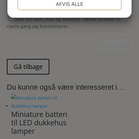
NØDVENDIGE
PRÆFERENCER
AFVIS ALLE
JA
NEJ
JA
NEJ
Gem mit navn, mail og websted i denne browser til
MARKETING
STATISTIK
næste gang jeg kommenterer.
Indsend
Du kunne også være interesseret i…
Miniature batteri
til LED dukkehus
lamper