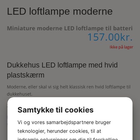
LED loftlampe moderne
Miniature moderne LED loftlampe til batteri
157.00
kr.
Ikke på lager
Dukkehus LED loftlampe med hvid
plastskærm
Moderne, eller skal vi sig helt klassisk ren hvid loftlampe til
dukkehuset.
20 mm høj skærm og 25 mm i diameter.
Samtykke til cookies
Batteriet sidder i loftophænget og der er der også en tænd-
Vi og vores samarbejdspartnere bruger
sluk kontakt.
teknologier, herunder cookies, til at
indsamle oplysninger om dig til forskellige