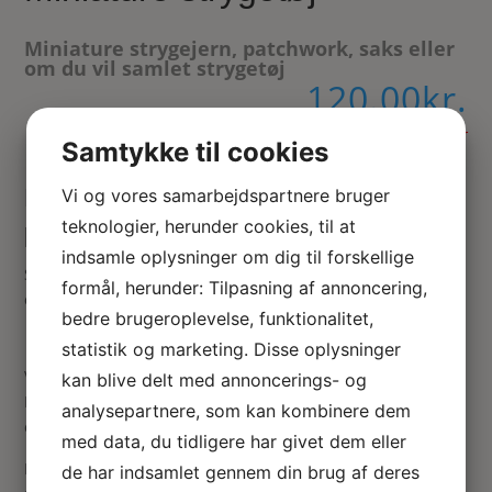
Miniature strygejern, patchwork, saks eller
om du vil samlet strygetøj
120.00
kr.
Ikke på lager
Samtykke til cookies
Dukkehus strygejern med strygetøj /
Vi og vores samarbejdspartnere bruger
teknologier, herunder cookies, til at
patchwork arbejde
indsamle oplysninger om dig til forskellige
Strygetøjs sæt med: Strygejern, patchwork, saks, målebånd
formål, herunder: Tilpasning af annoncering,
og sytråd
bedre brugeroplevelse, funktionalitet,
statistik og marketing. Disse oplysninger
Vær den første til at anmelde “Miniature strygetøj”
kan blive delt med annoncerings- og
Din e-mailadresse vil ikke blive publiceret.
Krævede felter
analysepartnere, som kan kombinere dem
er markeret med
*
med data, du tidligere har givet dem eller
Din vurdering
de har indsamlet gennem din brug af deres