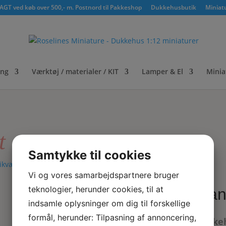
GT ved køb over 500,- m. Postnord til Pakkeshop
Dukkehusbutik
Miniat
ing
Værktøj / materialer / KIT
Lamper & El
Minia
t
Samtykke til cookies
ikværelse
/ Piano / flygel taburet
Vi og vores samarbejdspartnere bruger
teknologier, herunder cookies, til at
Pian
indsamle oplysninger om dig til forskellige
formål, herunder: Tilpasning af annoncering,
Dukkeh