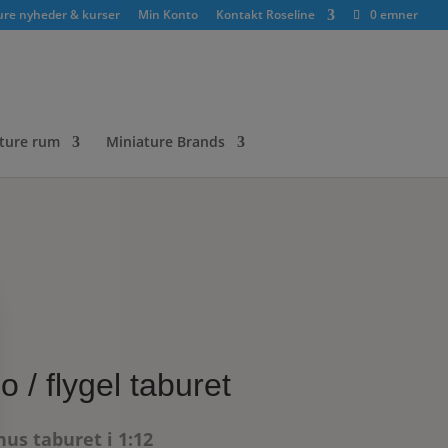
ure nyheder & kurser
Min Konto
Kontakt Roseline
0 emner
ture rum
Miniature Brands
o / flygel taburet
us taburet i 1:12