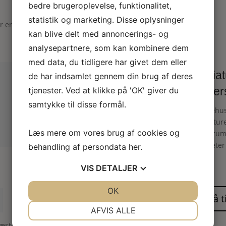
bedre brugeroplevelse, funktionalitet,
statistik og marketing. Disse oplysninger
er er markeret med
*
kan blive delt med annoncerings- og
analysepartnere, som kan kombinere dem
“
med data, du tidligere har givet dem eller
Miniat
de har indsamlet gennem din brug af deres
læde
tjenester. Ved at klikke på 'OK' giver du
samtykke til disse formål.
Dukkehus 
miniatur
Læs mere om vores brug af cookies og
spillerum
diameter
behandling af persondata
her
.
“
VIS
DETALJER
JA
NEJ
OK
JA
NEJ
NØDVENDIGE
PRÆFERENCER
AFVIS ALLE
næste gang jeg kommenterer.