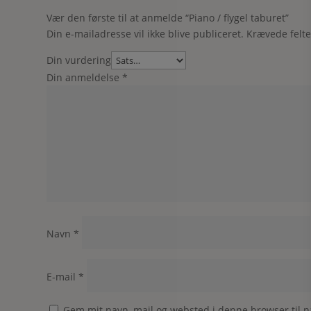
Vær den første til at anmelde “Piano / flygel taburet”
Din e-mailadresse vil ikke blive publiceret.
Krævede felt
Din vurdering
Din anmeldelse
*
Navn
*
E-mail
*
Gem mit navn, mail og websted i denne browser til 