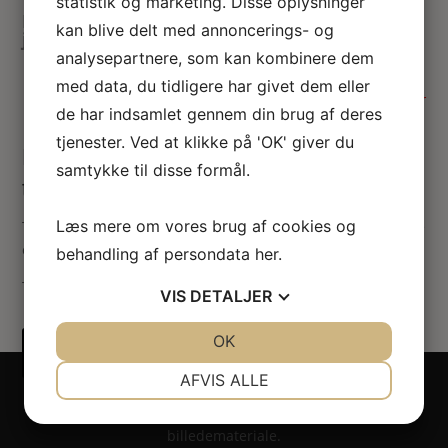
statistik og marketing. Disse oplysninger
Miniature tepotte, tekopper og tedåse i
kan blive delt med annoncerings- og
japansk stil 1:12
165.00
kr.
analysepartnere, som kan kombinere dem
med data, du tidligere har givet dem eller
Ikke på lager
de har indsamlet gennem din brug af deres
tjenester. Ved at klikke på 'OK' giver du
Dukkehus tepotte m tekopper og
samtykke til disse formål.
tedåse
Læs mere om vores brug af cookies og
Tepotte sæt i porcelæn til dukkehusets japanske stue. Sætte
er dekoreret med fine motiver af fugle.
behandling af persondata
her
.
Tepotten står på en lille blonde bordskåner – så fint 🙂
VIS
DETALJER
JA
NEJ
OK
JA
NEJ
NØDVENDIGE
PRÆFERENCER
AFVIS ALLE
Copyright 2024 - All rights reserved RoseLines
JA
NEJ
JA
NEJ
Miniature ® på design, brandnavn, logo, tekst og
billedemateriale.
MARKETING
STATISTIK