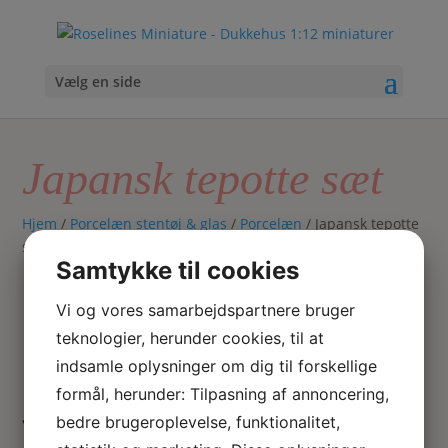
Vælg en side
Japansk tepotte sæt
Hjem
/
Porcelæn stentøj & glas
/
Porcelæn
/ Japansk tepotte
sæt
Samtykke til cookies
Vi og vores samarbejdspartnere bruger
teknologier, herunder cookies, til at
indsamle oplysninger om dig til forskellige
formål, herunder: Tilpasning af annoncering,
Japansk tepotte sæt
bedre brugeroplevelse, funktionalitet,