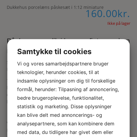
Dukkehus porcelæns påskesæt i 1:12 miniature
160.00
kr.
Ikke på lager
Påskeæg og slik i kurv og fint porcelæn
med påskeharer (Beatrix Potter)
Samtykke til cookies
Stel med kop, underkop og tallerken dekoreret med Beatrix
Vi og vores samarbejdspartnere bruger
Potter.
teknologier, herunder cookies, til at
Tallerkenen måler 28 mm i diameter og koppen er 15 mm
indsamle oplysninger om dig til forskellige
høj med underkoppen og underkoppen er 15 mm i
formål, herunder: Tilpasning af annoncering,
diameter. Kurven måler 23 mm i diameter og 30 mm i
bedre brugeroplevelse, funktionalitet,
højden.
statistik og marketing. Disse oplysninger
kan blive delt med annoncerings- og
Vær den første til at anmelde “Påskekurv og stel”
analysepartnere, som kan kombinere dem
Din e-mailadresse vil ikke blive publiceret.
Krævede felter
med data, du tidligere har givet dem eller