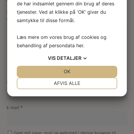
er markeret med
*
de har indsamlet gennem din brug af deres
Din vurdering
tjenester. Ved at klikke på 'OK' giver du
Din anmeldelse
*
samtykke til disse formål.
Læs mere om vores brug af cookies og
behandling af persondata
her
.
VIS
DETALJER
JA
NEJ
OK
JA
NEJ
NØDVENDIGE
PRÆFERENCER
Navn
*
AFVIS ALLE
JA
NEJ
JA
NEJ
MARKETING
STATISTIK
E-mail
*
Gem mit navn, mail og websted i denne browser til