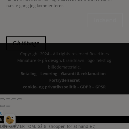
næste gang jeg kommenterer.
Indsend
Copyright 2024 - All rights reserved RoseLines
Miniature ® på design, brandnavn, logo, tekst og
billedemateriale.
Betaling - Levering - Garanti & reklamation -
Fortrydelsesret
cookie- og privatlivspolitik
-
GDPR – GPSR
0
KURV
DIN KURV ER TOM. Gå til shoppen for at handle :)