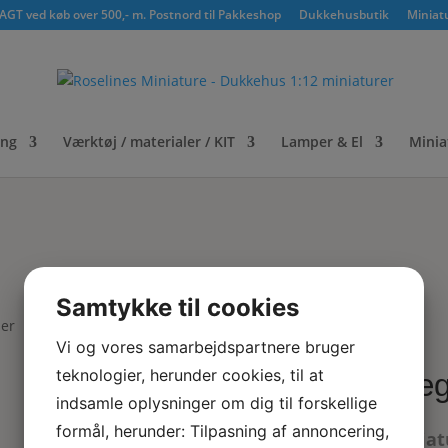
GT ved køb over 500,- m. Postnord til Pakkeshop
Dukkehusbutik
Miniat
ing
Værktøj / materialer / KIT
Lamper & El
Minia
Samtykke til cookies
ser
Vi og vores samarbejdspartnere bruger
teknologier, herunder cookies, til at
Væg
indsamle oplysninger om dig til forskellige
formål, herunder: Tilpasning af annoncering,
Miniat