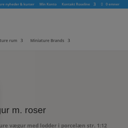
ure nyheder & kurser
Min Konto
Kontakt Roseline
0 emner
ture rum
Miniature Brands
ur m. roser
ure vægur med lodder i porcelæn str. 1:12