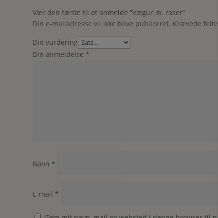
Vær den første til at anmelde “Vægur m. roser”
Din e-mailadresse vil ikke blive publiceret.
Krævede felt
Din vurdering
Din anmeldelse
*
Navn
*
E-mail
*
Gem mit navn, mail og websted i denne browser til 