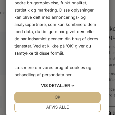
bedre brugeroplevelse, funktionalitet,
statistik og marketing. Disse oplysninger
er er markeret med
*
kan blive delt med annoncerings- og
analysepartnere, som kan kombinere dem
Dukke
med data, du tidligere har givet dem eller
(vægu
de har indsamlet gennem din brug af deres
tjenester. Ved at klikke på 'OK' giver du
Dette nos
dukkehus
samtykke til disse formål.
samme st
Selve ur
Læs mere om vores brug af cookies og
Vægur me
behandling af persondata
her
.
fint udfø
VIS
DETALJER
Der finde
en bordl
JA
NEJ
OK
JA
NEJ
NØDVENDIGE
PRÆFERENCER
AFVIS ALLE
næste gang jeg kommenterer.