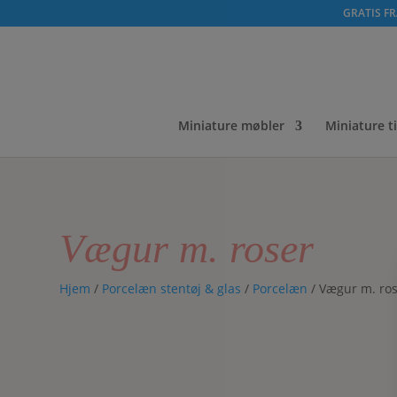
GRATIS FRA
Miniature møbler
Miniature t
Vægur m. roser
Hjem
/
Porcelæn stentøj & glas
/
Porcelæn
/ Vægur m. ro