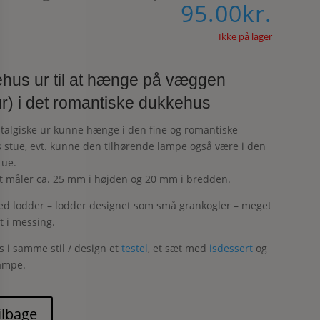
95.00
kr.
Ikke på lager
hus ur til at hænge på væggen
r) i det romantiske dukkehus
talgiske ur kunne hænge i den fine og romantiske
 stue, evt. kunne den tilhørende lampe også være i den
ue.
et måler ca. 25 mm i højden og 20 mm i bredden.
d lodder – lodder designet som små grankogler – meget
rt i messing.
s i samme stil / design et
testel
, et sæt med
isdessert
og
ampe.