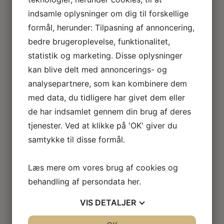
Loftlamper
indsamle oplysninger om dig til forskellige
Lysekroner
formål, herunder: Tilpasning af annoncering,
Gulvlamper
Udendørslamper
bedre brugeroplevelse, funktionalitet,
LED lamper
statistik og marketing. Disse oplysninger
Roseline miniaturelamper
kan blive delt med annoncerings- og
Lampe KIT
analysepartnere, som kan kombinere dem
El tilbehør
med data, du tidligere har givet dem eller
Miniature rum
Café
de har indsamlet gennem din brug af deres
Badeværelse
tjenester. Ved at klikke på 'OK' giver du
Bibliotek / kontor / arbejdsværelse
samtykke til disse formål.
Børneværelse
Legetøj
Køkken
Læs mere om vores brug af cookies og
Soveværelse
behandling af persondata
her
.
Seng
Natbord
VIS
DETALJER
Klædeskab