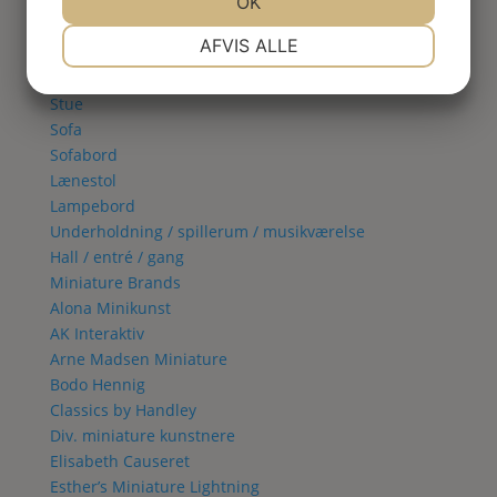
Spisestue
JA
NEJ
OK
JA
NEJ
Vitrineskab
NØDVENDIGE
PRÆFERENCER
AFVIS ALLE
Spisebord
Spisestol
JA
NEJ
JA
NEJ
Stue
MARKETING
STATISTIK
Sofa
Sofabord
Lænestol
Lampebord
Underholdning / spillerum / musikværelse
Hall / entré / gang
Miniature Brands
Alona Minikunst
AK Interaktiv
Arne Madsen Miniature
Bodo Hennig
Classics by Handley
Div. miniature kunstnere
Elisabeth Causeret
Esther’s Miniature Lightning