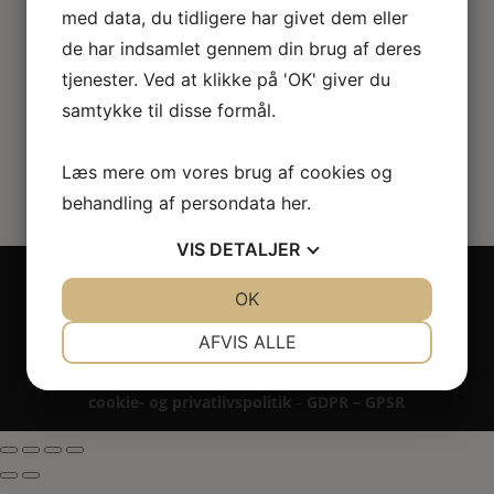
med data, du tidligere har givet dem eller
533.00
kr.
de har indsamlet gennem din brug af deres
tjenester. Ved at klikke på 'OK' giver du
samtykke til disse formål.
Læs mere om vores brug af cookies og
behandling af persondata
her
.
VIS
DETALJER
Copyright 2024 - All rights reserved RoseLines
JA
NEJ
OK
JA
NEJ
Miniature ® på design, brandnavn, logo, tekst og
billedemateriale.
NØDVENDIGE
PRÆFERENCER
AFVIS ALLE
Betaling - Levering - Garanti & reklamation -
Fortrydelsesret
JA
NEJ
JA
NEJ
cookie- og privatlivspolitik
-
GDPR – GPSR
MARKETING
STATISTIK