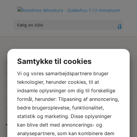
Vælg en side
Armstol
Samtykke til cookies
Hjem
/ Varer tagged “Armstol”
Vi og vores samarbejdspartnere bruger
teknologier, herunder cookies, til at
indsamle oplysninger om dig til forskellige
Skriv
Søg
formål, herunder: Tilpasning af annoncering,
hvad
bedre brugeroplevelse, funktionalitet,
du
Viser 1 resultat
søger
statistik og marketing. Disse oplysninger
her
kan blive delt med annoncerings- og
Stigerygs armstol
analysepartnere, som kan kombinere dem