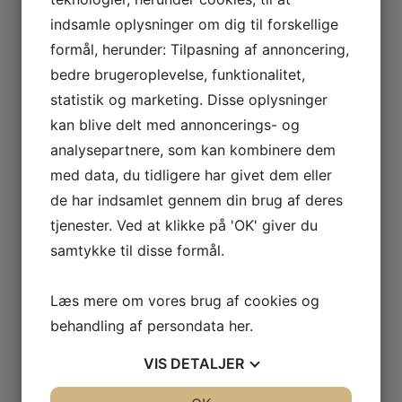
Loftlamper
indsamle oplysninger om dig til forskellige
Lysekroner
formål, herunder: Tilpasning af annoncering,
Gulvlamper
Udendørslamper
bedre brugeroplevelse, funktionalitet,
LED lamper
statistik og marketing. Disse oplysninger
Roseline miniaturelamper
kan blive delt med annoncerings- og
Lampe KIT
analysepartnere, som kan kombinere dem
El tilbehør
med data, du tidligere har givet dem eller
Miniature rum
Café
de har indsamlet gennem din brug af deres
Badeværelse
tjenester. Ved at klikke på 'OK' giver du
Bibliotek / kontor / arbejdsværelse
samtykke til disse formål.
Børneværelse
Legetøj
Køkken
Læs mere om vores brug af cookies og
Soveværelse
behandling af persondata
her
.
Seng
Natbord
VIS
DETALJER
Klædeskab