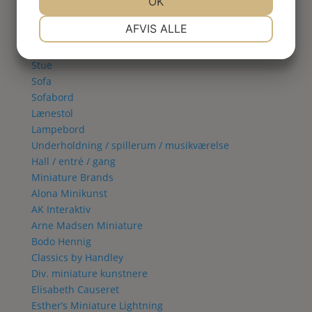
Spisestue
JA
NEJ
OK
JA
NEJ
Vitrineskab
NØDVENDIGE
PRÆFERENCER
AFVIS ALLE
Spisebord
Spisestol
JA
NEJ
JA
NEJ
Stue
MARKETING
STATISTIK
Sofa
Sofabord
Lænestol
Lampebord
Underholdning / spillerum / musikværelse
Hall / entré / gang
Miniature Brands
Alona Minikunst
AK Interaktiv
Arne Madsen Miniature
Bodo Hennig
Classics by Handley
Div. miniature kunstnere
Elisabeth Causeret
Esther’s Miniature Lightning