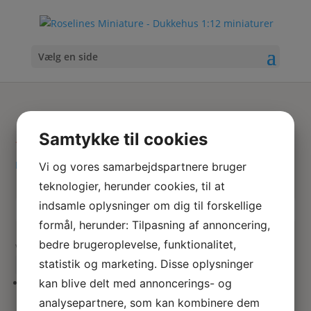
Vælg en side
Bæger
Samtykke til cookies
Hjem
/ Varer tagged “Bæger”
Vi og vores samarbejdspartnere bruger
teknologier, herunder cookies, til at
indsamle oplysninger om dig til forskellige
Skriv
Søg
formål, herunder: Tilpasning af annoncering,
hvad
bedre brugeroplevelse, funktionalitet,
du
Viser 1 resultat
søger
statistik og marketing. Disse oplysninger
her
kan blive delt med annoncerings- og
Særkalke / alterbæger
analysepartnere, som kan kombinere dem