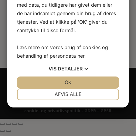
med data, du tidligere har givet dem eller
54.00
kr.
de har indsamlet gennem din brug af deres
tjenester. Ved at klikke på 'OK' giver du
samtykke til disse formål.
Læs mere om vores brug af cookies og
behandling af persondata
her
.
VIS
DETALJER
Copyright 2024 - All rights reserved RoseLines
JA
NEJ
OK
JA
NEJ
Miniature ® på design, brandnavn, logo, tekst og
billedemateriale.
NØDVENDIGE
PRÆFERENCER
AFVIS ALLE
Betaling - Levering - Garanti & reklamation -
Fortrydelsesret
JA
NEJ
JA
NEJ
cookie- og privatlivspolitik
-
GDPR – GPSR
MARKETING
STATISTIK