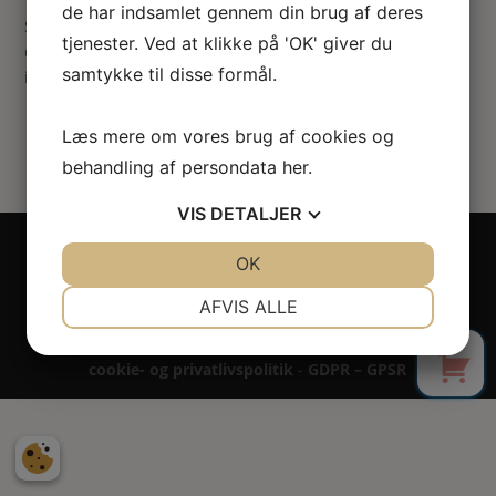
de har indsamlet gennem din brug af deres
Siden du anmodede om kunne ikke findes. Prøv at præciser
tjenester. Ved at klikke på 'OK' giver du
din søgning, eller brug navigationen ovenfor til at lokalisere
samtykke til disse formål.
indlægget.
Læs mere om vores brug af cookies og
behandling af persondata
her
.
VIS
DETALJER
Copyright 2024 - All rights reserved RoseLines
JA
NEJ
OK
JA
NEJ
Miniature ® på design, brandnavn, logo, tekst og
billedemateriale.
NØDVENDIGE
PRÆFERENCER
AFVIS ALLE
Betaling - Levering - Garanti & reklamation -
0
JA
NEJ
JA
NEJ
Fortrydelsesret
cookie- og privatlivspolitik
-
GDPR – GPSR
MARKETING
STATISTIK