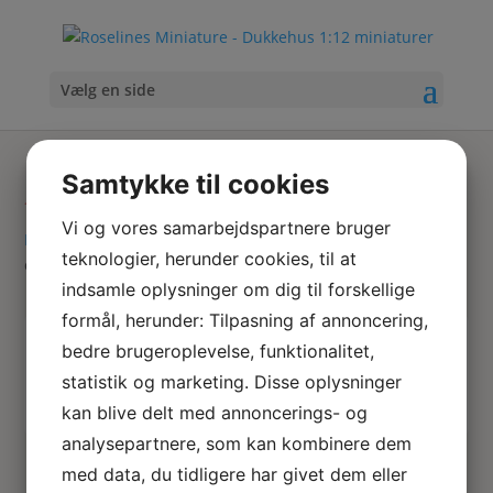
Vælg en side
Bananpalme
Samtykke til cookies
Vi og vores samarbejdspartnere bruger
Hjem
/
Tekstiler & accessoires
/
Miniature lingeri
/ Satin
teknologier, herunder cookies, til at
corsage i hvid
indsamle oplysninger om dig til forskellige
formål, herunder: Tilpasning af annoncering,
Skriv
Søg
bedre brugeroplevelse, funktionalitet,
hvad
statistik og marketing. Disse oplysninger
du
kan blive delt med annoncerings- og
søger
analysepartnere, som kan kombinere dem
her
Ingen resultater fundet
med data, du tidligere har givet dem eller