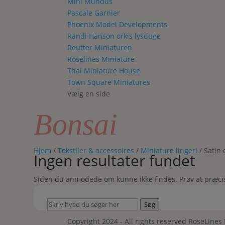
Mini Mundus
Pascale Garnier
Phoenix Model Developments
Randi Hanson orkis lysduge
Reutter Miniaturen
Roselines Miniature
Thai Miniature House
Town Square Miniatures
Vælg en side
Bonsai
Hjem
/
Tekstiler & accessoires
/
Miniature lingeri
/ Satin 
Ingen resultater fundet
Siden du anmodede om kunne ikke findes. Prøv at præciser
Skriv
Søg
hvad
Copyright 2024 - All rights reserved RoseLines