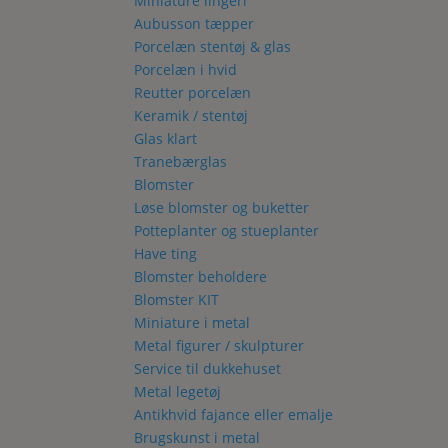
Miniature lingeri
Aubusson tæpper
Porcelæn stentøj & glas
Porcelæn i hvid
Reutter porcelæn
Keramik / stentøj
Glas klart
Tranebærglas
Blomster
Løse blomster og buketter
Potteplanter og stueplanter
Have ting
Blomster beholdere
Blomster KIT
Miniature i metal
Metal figurer / skulpturer
Service til dukkehuset
Metal legetøj
Antikhvid fajance eller emalje
Brugskunst i metal