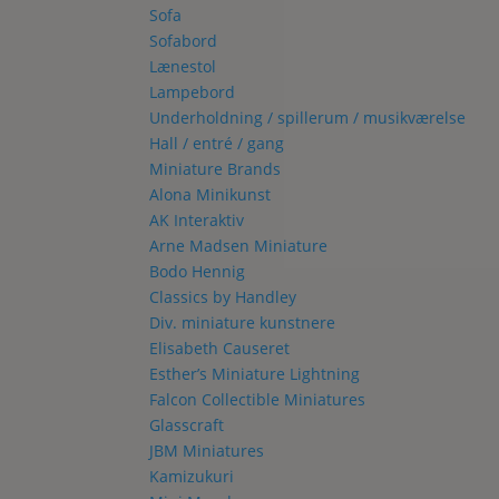
Sofa
Sofabord
Lænestol
Lampebord
Underholdning / spillerum / musikværelse
Hall / entré / gang
Miniature Brands
Alona Minikunst
AK Interaktiv
Arne Madsen Miniature
Bodo Hennig
Classics by Handley
Div. miniature kunstnere
Elisabeth Causeret
Esther’s Miniature Lightning
Falcon Collectible Miniatures
Glasscraft
JBM Miniatures
Kamizukuri