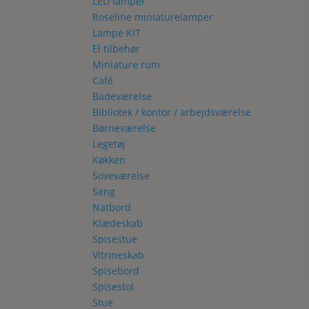
LED lamper
Roseline miniaturelamper
Lampe KIT
El tilbehør
Miniature rum
Café
Badeværelse
Bibliotek / kontor / arbejdsværelse
Børneværelse
Legetøj
Køkken
Soveværelse
Seng
Natbord
Klædeskab
Spisestue
Vitrineskab
Spisebord
Spisestol
Stue