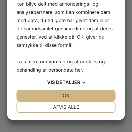
kan blive delt med annoncerings- og
analysepartnere, som kan kombinere dem
med data, du tidligere har givet dem eller
de har indsamlet gennem din brug af deres
tjenester. Ved at klikke på 'OK' giver du
samtykke til disse formål.
Læs mere om vores brug af cookies og
behandling af persondata
her
.
VIS
DETALJER
JA
NEJ
OK
JA
NEJ
NØDVENDIGE
PRÆFERENCER
AFVIS ALLE
JA
NEJ
JA
NEJ
MARKETING
STATISTIK