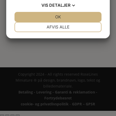
VIS
DETALJER
Bord ubh.
JA
NEJ
OK
JA
NEJ
112.00
kr.
NØDVENDIGE
PRÆFERENCER
AFVIS ALLE
JA
NEJ
JA
NEJ
MARKETING
STATISTIK
Copyright 2024 - All rights reserved RoseLines
Miniature ® på design, brandnavn, logo, tekst og
billedemateriale.
Betaling - Levering - Garanti & reklamation -
Fortrydelsesret
cookie- og privatlivspolitik
-
GDPR – GPSR