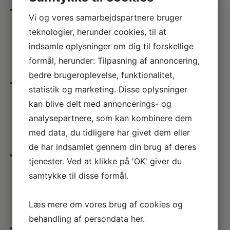
her
seneste
Vi og vores samarbejdspartnere bruger
Sofa m puder – lysegrå
teknologier, herunder cookies, til at
indsamle oplysninger om dig til forskellige
242.00
kr.
formål, herunder: Tilpasning af annoncering,
bedre brugeroplevelse, funktionalitet,
statistik og marketing. Disse oplysninger
Victoriansk blomster piedestal
kan blive delt med annoncerings- og
analysepartnere, som kan kombinere dem
366.00
kr.
med data, du tidligere har givet dem eller
de har indsamlet gennem din brug af deres
tjenester. Ved at klikke på 'OK' giver du
Lænestol m pude – lysegrå
samtykke til disse formål.
154.00
kr.
Læs mere om vores brug af cookies og
behandling af persondata
her
.