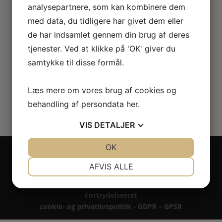
ornamenter (4 kuverter – 12
analysepartnere, som kan kombinere dem
dele)
med data, du tidligere har givet dem eller
de har indsamlet gennem din brug af deres
60.00
kr.
tjenester. Ved at klikke på 'OK' giver du
samtykke til disse formål.
Læs mere om vores brug af cookies og
behandling af persondata
her
.
VIS
DETALJER
JA
NEJ
OK
JA
NEJ
Copyright 2024 - All rights reserved RoseLines
Miniature ® på design, brandnavn, logo, tekst og
NØDVENDIGE
PRÆFERENCER
AFVIS ALLE
billedemateriale.
JA
NEJ
JA
NEJ
Betaling - Levering - Garanti & reklamation -
Fortrydelsesret
MARKETING
STATISTIK
cookie- og privatlivspolitik
-
GDPR – GPSR