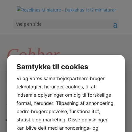
Vælg en side
Cobber
Samtykke til cookies
Hjem
/ Varer tagged “Cobber”
Vi og vores samarbejdspartnere bruger
teknologier, herunder cookies, til at
Skriv
Søg
indsamle oplysninger om dig til forskellige
hvad
formål, herunder: Tilpasning af annoncering,
du
Viser 1 resultat
bedre brugeroplevelse, funktionalitet,
søger
her
statistik og marketing. Disse oplysninger
kan blive delt med annoncerings- og
Bestik i kobber med