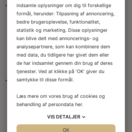
her
seneste
indsamle oplysninger om dig til forskellige
formål, herunder: Tilpasning af annoncering,
Snoet tulipanvase i
tranebærglas
bedre brugeroplevelse, funktionalitet,
statistik og marketing. Disse oplysninger
Vurd
kan blive delt med annoncerings- og
eret
5.00
analysepartnere, som kan kombinere dem
ud af 5
med data, du tidligere har givet dem eller
173.00
kr.
de har indsamlet gennem din brug af deres
tjenester. Ved at klikke på 'OK' giver du
samtykke til disse formål.
Græsk miniature vase
Læs mere om vores brug af cookies og
Cranberry glass
behandling af persondata
her
.
173.00
kr.
VIS
DETALJER
JA
NEJ
OK
JA
NEJ