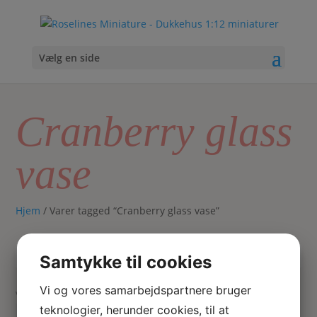
Vælg en side
Cranberry glass
vase
Hjem
/ Varer tagged “Cranberry glass vase”
Samtykke til cookies
Skriv
Søg
hvad
Vi og vores samarbejdspartnere bruger
du
Sorteret
Viser 2 resultater
teknologier, herunder cookies, til at
søger
efter