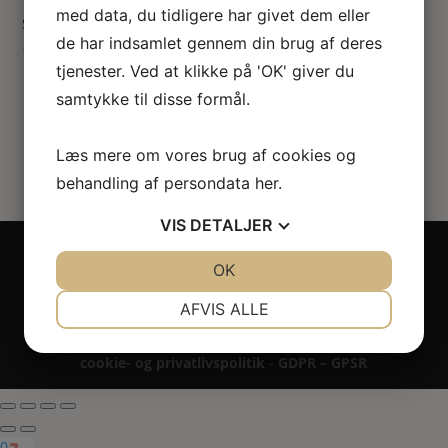
med data, du tidligere har givet dem eller
Snoet konisk tranebærglas glasvase
de har indsamlet gennem din brug af deres
176.00
kr.
tjenester. Ved at klikke på 'OK' giver du
samtykke til disse formål.
Læs mere om vores brug af cookies og
behandling af persondata
her
.
VIS
DETALJER
Copyright 2024 - All rights reserved RoseLines
JA
NEJ
OK
JA
NEJ
Miniature ® på design, brandnavn, logo, tekst og
billedemateriale.
NØDVENDIGE
PRÆFERENCER
AFVIS ALLE
Betaling - Levering - Garanti & reklamation -
Fortrydelsesret
JA
NEJ
JA
NEJ
cookie- og privatlivspolitik
-
GDPR – GPSR
MARKETING
STATISTIK
0