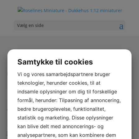
Vælg en side
cranberryglass
Samtykke til cookies
Hjem
/ Varer tagged “cranberryglass”
Vi og vores samarbejdspartnere bruger
teknologier, herunder cookies, til at
indsamle oplysninger om dig til forskellige
Skriv
Søg
formål, herunder: Tilpasning af annoncering,
hvad
bedre brugeroplevelse, funktionalitet,
du
Viser 1 resultat
statistik og marketing. Disse oplysninger
søger
her
kan blive delt med annoncerings- og
analysepartnere, som kan kombinere dem