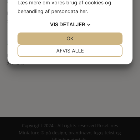
Læs mere om vores brug af cookies og
behandling af persondata
her
.
Rosenbue i hvid filigran
210.00
kr.
VIS
DETALJER
JA
NEJ
OK
JA
NEJ
NØDVENDIGE
PRÆFERENCER
AFVIS ALLE
Filigran havemøbler m. dug
JA
NEJ
JA
NEJ
210.00
kr.
MARKETING
STATISTIK
Copyright 2024 - All rights reserved RoseLines
Miniature ® på design, brandnavn, logo, tekst og
billedemateriale.