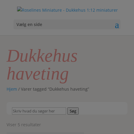
Vælg en side
Dukkehus
haveting
Hjem
/ Varer tagged “Dukkehus haveting”
Skriv
Søg
hvad
du
Sorteret
Viser 5 resultater
søger
efter