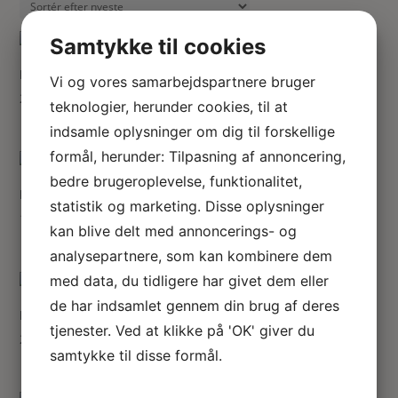
her
seneste
Samtykke til cookies
Havevogn i filigran
Vi og vores samarbejdspartnere bruger
240.00
kr.
teknologier, herunder cookies, til at
indsamle oplysninger om dig til forskellige
formål, herunder: Tilpasning af annoncering,
bedre brugeroplevelse, funktionalitet,
Filigran gulvstage
statistik og marketing. Disse oplysninger
120.00
kr.
kan blive delt med annoncerings- og
analysepartnere, som kan kombinere dem
med data, du tidligere har givet dem eller
de har indsamlet gennem din brug af deres
Filigran rosenbue cremehvid
tjenester. Ved at klikke på 'OK' giver du
240.00
kr.
samtykke til disse formål.