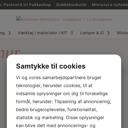
m. Postnord til Pakkeshop
Dukkehusbutik
Miniature nyhede
ing
Værktøj / materialer / KIT
Lamper & El
Minia
nur
Samtykke til cookies
Vi og vores samarbejdspartnere bruger
teknologier, herunder cookies, til at
indsamle oplysninger om dig til forskellige
formål, herunder: Tilpasning af annoncering,
bedre brugeroplevelse, funktionalitet,
statistik og marketing. Disse oplysninger
kan blive delt med annoncerings- og