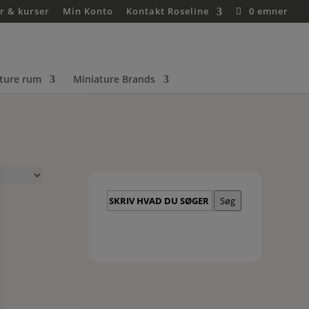
r & kurser
Min Konto
Kontakt Roseline
0 emner
ture rum
Miniature Brands
Skriv
Søg
hvad
du
søger
her