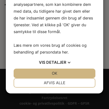
her
analysepartnere, som kan kombinere dem
med data, du tidligere har givet dem eller
Kiksespand i “sølv”
de har indsamlet gennem din brug af deres
66.00
kr.
tjenester. Ved at klikke på 'OK' giver du
samtykke til disse formål.
Læs mere om vores brug af cookies og
behandling af persondata
her
.
VIS
DETALJER
JA
NEJ
OK
JA
NEJ
Copyright 2024 - All rights reserved RoseLines
NØDVENDIGE
PRÆFERENCER
Miniature ® på design, brandnavn, logo, tekst og
AFVIS ALLE
billedemateriale.
JA
NEJ
JA
NEJ
Betaling - Levering - Garanti & reklamation -
Fortrydelsesret
MARKETING
STATISTIK
cookie- og privatlivspolitik
-
GDPR – GPSR