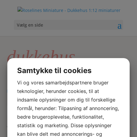
Vælg en side
dukkehus
kiksespand
Samtykke til cookies
Vi og vores samarbejdspartnere bruger
teknologier, herunder cookies, til at
Hjem
/ Varer tagged “dukkehus kiksespand”
indsamle oplysninger om dig til forskellige
formål, herunder: Tilpasning af annoncering,
Skriv
Søg
bedre brugeroplevelse, funktionalitet,
hvad
statistik og marketing. Disse oplysninger
du
Viser 1 resultat
kan blive delt med annoncerings- og
søger