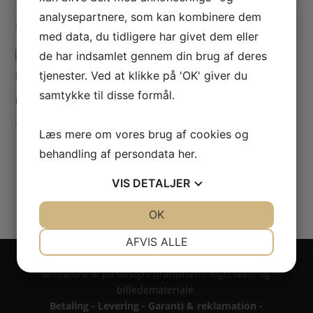
her
analysepartnere, som kan kombinere dem
Viser 1 resultat
med data, du tidligere har givet dem eller
de har indsamlet gennem din brug af deres
tjenester. Ved at klikke på 'OK' giver du
samtykke til disse formål.
Klarinet
30.00
kr.
Læs mere om vores brug af cookies og
behandling af persondata
her
.
VIS
DETALJER
JA
NEJ
OK
JA
NEJ
NØDVENDIGE
PRÆFERENCER
AFVIS ALLE
Copyright 2024 - All rights reserved RoseLines
JA
NEJ
JA
NEJ
Miniature ® på design, brandnavn, logo, tekst og
MARKETING
STATISTIK
billedemateriale.
Betaling - Levering - Garanti & reklamation -