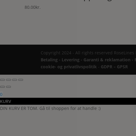
80.00
kr.
Copyright 2024 - All rights reserved RoseLines
Betaling - Levering - Garanti & reklamation - 
cookie- og privatlivspolitik
-
GDPR – GPSR
0
KURV
DIN KURV ER TOM. Gå til shoppen for at handle :)