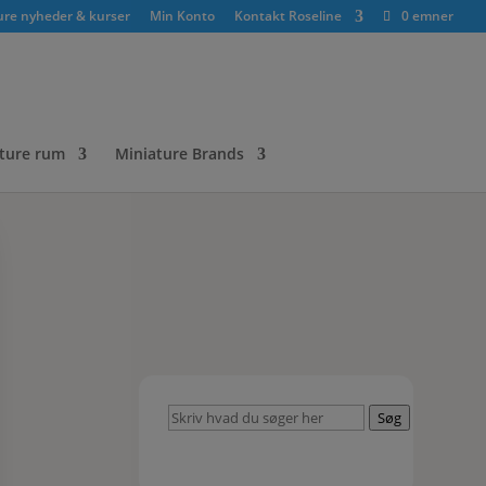
ure nyheder & kurser
Min Konto
Kontakt Roseline
0 emner
ture rum
Miniature Brands
Skriv
Søg
hvad
du