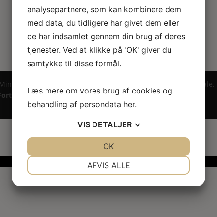
analysepartnere, som kan kombinere dem
med data, du tidligere har givet dem eller
de har indsamlet gennem din brug af deres
tjenester. Ved at klikke på 'OK' giver du
samtykke til disse formål.
 Miniature ® på design, brandnavn, logo, tekst og billedemateriale.
Læs mere om vores brug af cookies og
Fortrydelsesret
behandling af persondata
her
.
VIS
DETALJER
JA
NEJ
OK
JA
NEJ
NØDVENDIGE
PRÆFERENCER
AFVIS ALLE
JA
NEJ
JA
NEJ
MARKETING
STATISTIK