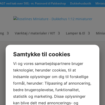
GT ved køb over 500,- m. Postnord til Pakkeshop
Dukkehusbutik
Miniat
ing
Værktøj / materialer / KIT
Lamper & El
Minia
Samtykke til cookies
Vi og vores samarbejdspartnere bruger
teknologier, herunder cookies, til at
indsamle oplysninger om dig til forskellige
formål, herunder: Tilpasning af annoncering,
bedre brugeroplevelse, funktionalitet,
statistik og marketing. Disse oplysninger
kan blive delt med annoncerings- og