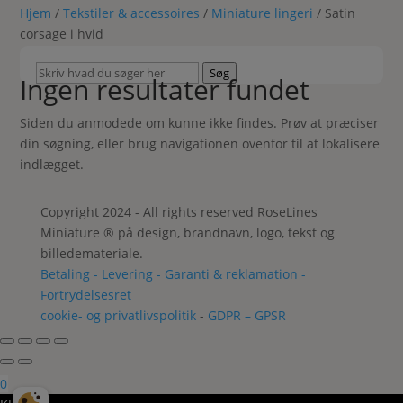
Hjem
/
Tekstiler & accessoires
/
Miniature lingeri
/ Satin
corsage i hvid
Skriv
Søg
Ingen resultater fundet
hvad
du
Siden du anmodede om kunne ikke findes. Prøv at præciser
søger
din søgning, eller brug navigationen ovenfor til at lokalisere
her
indlægget.
Copyright 2024 - All rights reserved RoseLines
Miniature ® på design, brandnavn, logo, tekst og
billedemateriale.
Betaling - Levering - Garanti & reklamation -
Fortrydelsesret
cookie- og privatlivspolitik
-
GDPR – GPSR
0