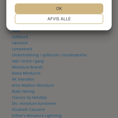
Spisestue
Vitrineskab
JA
NEJ
OK
JA
NEJ
Spisebord
NØDVENDIGE
PRÆFERENCER
Spisestol
AFVIS ALLE
Stue
JA
NEJ
JA
NEJ
Sofa
MARKETING
STATISTIK
Sofabord
Lænestol
Lampebord
Underholdning / spillerum / musikværelse
Hall / entré / gang
Miniature Brands
Alona Minikunst
AK Interaktiv
Arne Madsen Miniature
Bodo Hennig
Classics by Handley
Div. miniature kunstnere
Elisabeth Causeret
Esther’s Miniature Lightning