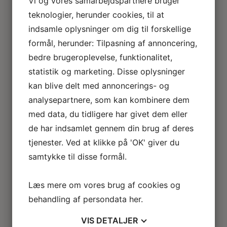
Vi og vores samarbejdspartnere bruger
Loftlamper
teknologier, herunder cookies, til at
Lysekroner
indsamle oplysninger om dig til forskellige
Gulvlamper
Udendørslamper
formål, herunder: Tilpasning af annoncering,
LED lamper
bedre brugeroplevelse, funktionalitet,
Roseline miniaturelamper
statistik og marketing. Disse oplysninger
Lampe KIT
kan blive delt med annoncerings- og
El tilbehør
Miniature rum
analysepartnere, som kan kombinere dem
Café
med data, du tidligere har givet dem eller
Badeværelse
de har indsamlet gennem din brug af deres
Bibliotek / kontor / arbejdsværelse
tjenester. Ved at klikke på 'OK' giver du
Børneværelse
samtykke til disse formål.
Legetøj
Køkken
Soveværelse
Læs mere om vores brug af cookies og
Seng
behandling af persondata
her
.
Natbord
Klædeskab
VIS
DETALJER