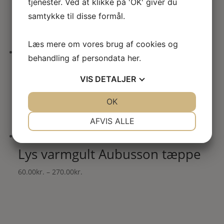
tjenester. Ved at klikke på 'OK' giver du
samtykke til disse formål.
Prisinterval:
60.00
kr.
–
270.00
kr.
60.00kr.
til
Læs mere om vores brug af cookies og
270.00kr.
behandling af persondata
her
.
Mørkeblåt Aubusson tæppe
VIS
DETALJER
Prisinterval:
60.00
kr.
–
270.00
kr.
60.00kr.
JA
NEJ
OK
JA
NEJ
til
NØDVENDIGE
PRÆFERENCER
AFVIS ALLE
270.00kr.
JA
NEJ
JA
NEJ
Lys varmgult Aubusson tæppe
MARKETING
STATISTIK
Prisinterval:
60.00
kr.
–
270.00
kr.
60.00kr.
til
270.00kr.