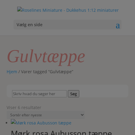
Vælg en side
Gulvtæppe
Hjem
/ Varer tagged “Gulvtæppe”
Skriv
Søg
hvad
du
Sorteret
Viser 6 resultater
søger
efter
her
seneste
Mørk rosa Aubusson tæppe