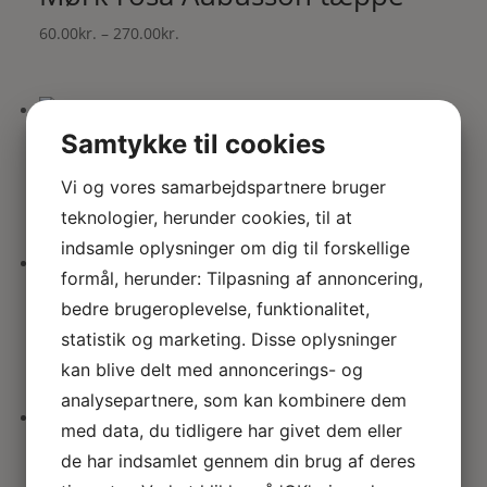
Prisinterval:
60.00
kr.
–
270.00
kr.
60.00kr.
til
270.00kr.
Samtykke til cookies
Lys mintgrønt Aubusson tæppe
Vi og vores samarbejdspartnere bruger
Prisinterval:
60.00
kr.
–
270.00
kr.
60.00kr.
teknologier, herunder cookies, til at
til
indsamle oplysninger om dig til forskellige
270.00kr.
formål, herunder: Tilpasning af annoncering,
Torneroses Aubusson tæppe
bedre brugeroplevelse, funktionalitet,
statistik og marketing. Disse oplysninger
Prisinterval:
60.00
kr.
–
270.00
kr.
60.00kr.
kan blive delt med annoncerings- og
til
analysepartnere, som kan kombinere dem
270.00kr.
med data, du tidligere har givet dem eller
Støvet grøn / rosa blomstret
de har indsamlet gennem din brug af deres
tæppe