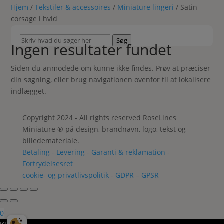
Hjem
/
Tekstiler & accessoires
/
Miniature lingeri
/ Satin
corsage i hvid
Skriv
Søg
Ingen resultater fundet
hvad
du
Siden du anmodede om kunne ikke findes. Prøv at præciser
søger
din søgning, eller brug navigationen ovenfor til at lokalisere
her
indlægget.
Copyright 2024 - All rights reserved RoseLines
Miniature ® på design, brandnavn, logo, tekst og
billedemateriale.
Betaling - Levering - Garanti & reklamation -
Fortrydelsesret
cookie- og privatlivspolitik
-
GDPR – GPSR
0