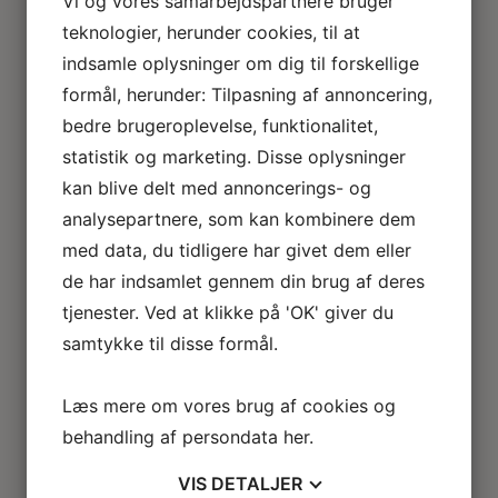
Vi og vores samarbejdspartnere bruger
Loftlamper
teknologier, herunder cookies, til at
Lysekroner
indsamle oplysninger om dig til forskellige
Gulvlamper
Udendørslamper
formål, herunder: Tilpasning af annoncering,
LED lamper
bedre brugeroplevelse, funktionalitet,
Roseline miniaturelamper
statistik og marketing. Disse oplysninger
Lampe KIT
kan blive delt med annoncerings- og
El tilbehør
Miniature rum
analysepartnere, som kan kombinere dem
Café
med data, du tidligere har givet dem eller
Badeværelse
de har indsamlet gennem din brug af deres
Bibliotek / kontor / arbejdsværelse
tjenester. Ved at klikke på 'OK' giver du
Børneværelse
samtykke til disse formål.
Legetøj
Køkken
Soveværelse
Læs mere om vores brug af cookies og
Seng
behandling af persondata
her
.
Natbord
Klædeskab
VIS
DETALJER