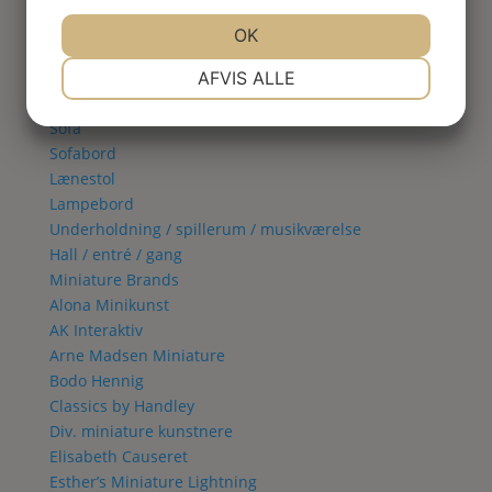
Spisestue
Vitrineskab
JA
NEJ
OK
JA
NEJ
Spisebord
NØDVENDIGE
PRÆFERENCER
Spisestol
AFVIS ALLE
Stue
JA
NEJ
JA
NEJ
Sofa
MARKETING
STATISTIK
Sofabord
Lænestol
Lampebord
Underholdning / spillerum / musikværelse
Hall / entré / gang
Miniature Brands
Alona Minikunst
AK Interaktiv
Arne Madsen Miniature
Bodo Hennig
Classics by Handley
Div. miniature kunstnere
Elisabeth Causeret
Esther’s Miniature Lightning