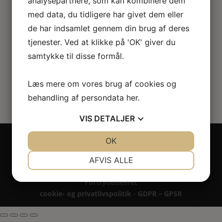
analysepartnere, som kan kombinere dem
Miniature jagtudstyr
med data, du tidligere har givet dem eller
de har indsamlet gennem din brug af deres
185.00
kr.
tjenester. Ved at klikke på 'OK' giver du
samtykke til disse formål.
Læs mere om vores brug af cookies og
behandling af persondata
her
.
VIS
DETALJER
Copyright 2024 - All rights reserved RoseLines
JA
NEJ
OK
JA
NEJ
Miniature ® på design, brandnavn, logo, tekst og
NØDVENDIGE
PRÆFERENCER
billedemateriale.
AFVIS ALLE
Betaling - Levering - Garanti & reklamation -
JA
NEJ
JA
NEJ
Fortrydelsesret
MARKETING
STATISTIK
cookie- og privatlivspolitik
-
GDPR – GPSR