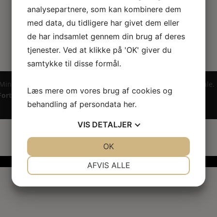
analysepartnere, som kan kombinere dem
med data, du tidligere har givet dem eller
de har indsamlet gennem din brug af deres
tjenester. Ved at klikke på 'OK' giver du
samtykke til disse formål.
 Miniature ® på design, brandnavn, logo, tekst og billedemateriale.
Læs mere om vores brug af cookies og
Fortrydelsesret
behandling af persondata
her
.
VIS
DETALJER
JA
NEJ
OK
JA
NEJ
NØDVENDIGE
PRÆFERENCER
AFVIS ALLE
JA
NEJ
JA
NEJ
MARKETING
STATISTIK