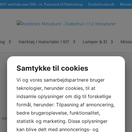
GT ved køb over 500,- m. Postnord til Pakkeshop
Dukkehusbutik
Miniat
ing
Værktøj / materialer / KIT
Lamper & El
Minia
Samtykke til cookies
Vi og vores samarbejdspartnere bruger
teknologier, herunder cookies, til at
indsamle oplysninger om dig til forskellige
formål, herunder: Tilpasning af annoncering,
bedre brugeroplevelse, funktionalitet,
statistik og marketing. Disse oplysninger
kan blive delt med annoncerings- og