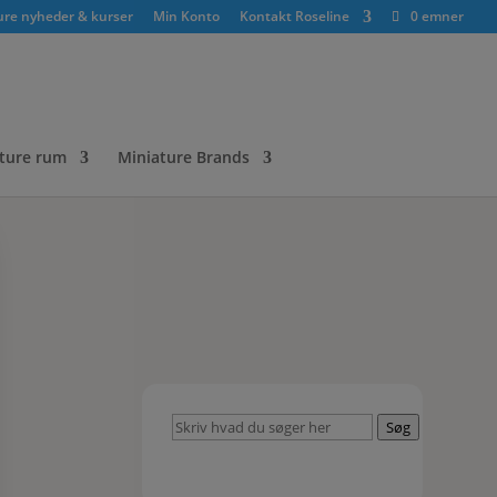
ure nyheder & kurser
Min Konto
Kontakt Roseline
0 emner
ture rum
Miniature Brands
Skriv
Søg
hvad
du