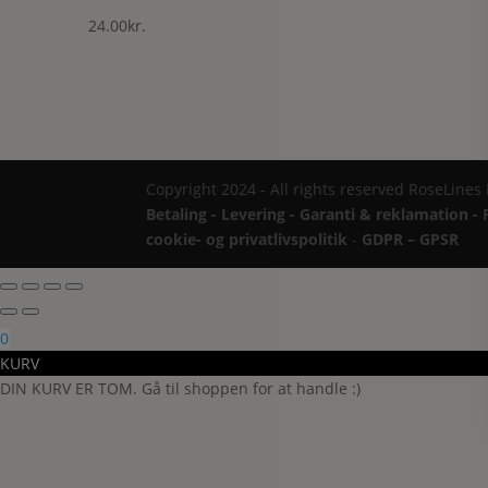
24.00
kr.
Copyright 2024 - All rights reserved RoseLines
Betaling - Levering - Garanti & reklamation - 
cookie- og privatlivspolitik
-
GDPR – GPSR
0
KURV
DIN KURV ER TOM. Gå til shoppen for at handle :)