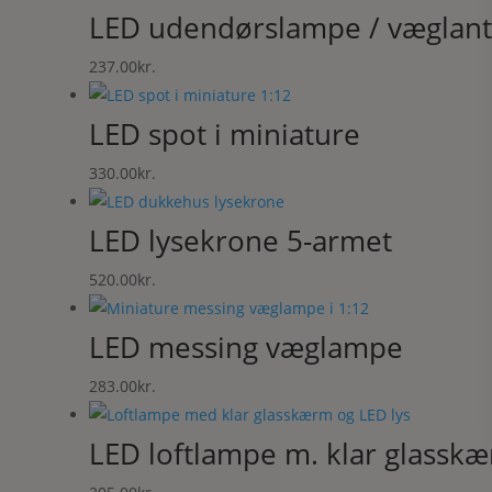
LED udendørslampe / væglan
237.00
kr.
LED spot i miniature
330.00
kr.
LED lysekrone 5-armet
520.00
kr.
LED messing væglampe
283.00
kr.
LED loftlampe m. klar glassk