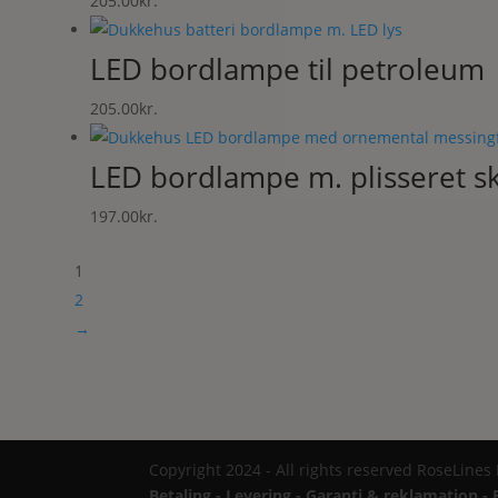
205.00
kr.
LED bordlampe til petroleum
205.00
kr.
LED bordlampe m. plisseret 
197.00
kr.
1
2
→
Copyright 2024 - All rights reserved RoseLines
Betaling - Levering - Garanti & reklamation - 