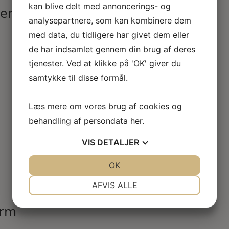
kan blive delt med annoncerings- og
terne
analysepartnere, som kan kombinere dem
med data, du tidligere har givet dem eller
de har indsamlet gennem din brug af deres
tjenester. Ved at klikke på 'OK' giver du
samtykke til disse formål.
Læs mere om vores brug af cookies og
behandling af persondata
her
.
VIS
DETALJER
JA
NEJ
OK
JA
NEJ
NØDVENDIGE
PRÆFERENCER
AFVIS ALLE
JA
NEJ
JA
NEJ
ærm
MARKETING
STATISTIK