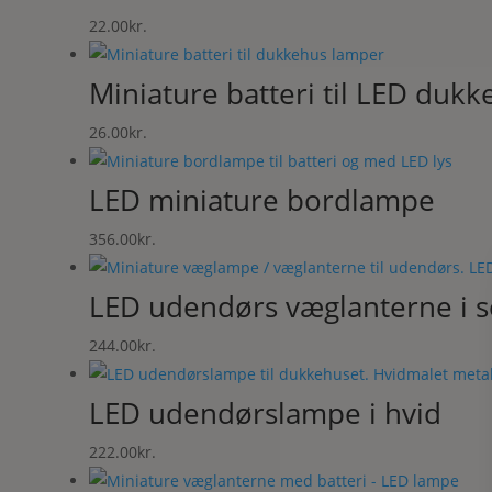
22.00
kr.
Miniature batteri til LED duk
26.00
kr.
LED miniature bordlampe
356.00
kr.
LED udendørs væglanterne i s
244.00
kr.
LED udendørslampe i hvid
222.00
kr.