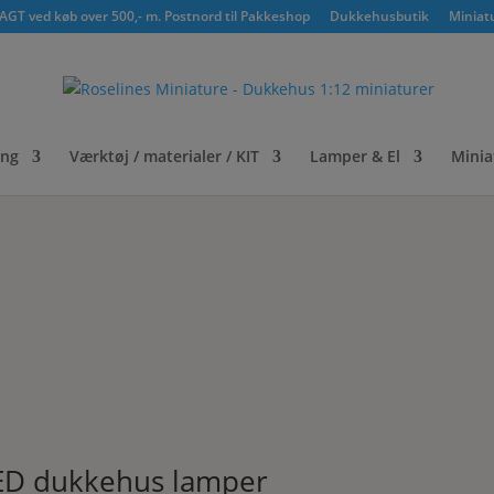
GT ved køb over 500,- m. Postnord til Pakkeshop
Dukkehusbutik
Miniat
ing
Værktøj / materialer / KIT
Lamper & El
Minia
 LED dukkehus lamper