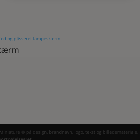
skærm
 Miniature ® på design, brandnavn, logo, tekst og billedemateriale.
Fortrydelsesret