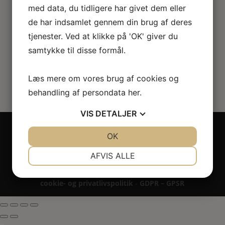
med data, du tidligere har givet dem eller
62.00
kr.
de har indsamlet gennem din brug af deres
tjenester. Ved at klikke på 'OK' giver du
samtykke til disse formål.
Læs mere om vores brug af cookies og
behandling af persondata
her
.
VIS
DETALJER
Copyright 2024 - All rights reserved RoseLines
JA
NEJ
OK
JA
NEJ
Miniature ® på design, brandnavn, logo, tekst og
billedemateriale.
NØDVENDIGE
PRÆFERENCER
AFVIS ALLE
Betaling - Levering - Garanti & reklamation -
Fortrydelsesret
JA
NEJ
JA
NEJ
cookie- og privatlivspolitik
-
GDPR – GPSR
MARKETING
STATISTIK