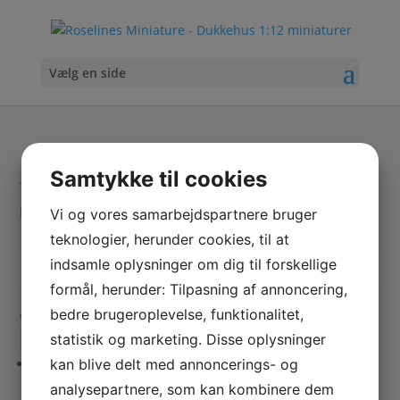
Vælg en side
Metal fad
Samtykke til cookies
Hjem
/ Varer tagged “Metal fad”
Vi og vores samarbejdspartnere bruger
teknologier, herunder cookies, til at
indsamle oplysninger om dig til forskellige
Skriv
Søg
formål, herunder: Tilpasning af annoncering,
hvad
bedre brugeroplevelse, funktionalitet,
du
Viser 1 resultat
søger
statistik og marketing. Disse oplysninger
her
kan blive delt med annoncerings- og
Vintage frugtfad i metal
analysepartnere, som kan kombinere dem