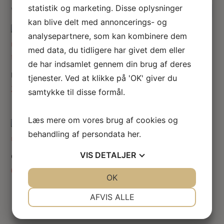
statistik og marketing. Disse oplysninger
Sorteret
Viser 4 resultater
efter
kan blive delt med annoncerings- og
seneste
analysepartnere, som kan kombinere dem
med data, du tidligere har givet dem eller
de har indsamlet gennem din brug af deres
Blomsteropsats til sidebord
Blomster opsats til kamin
tjenester. Ved at klikke på 'OK' giver du
235.00
kr.
185.00
kr.
samtykke til disse formål.
Læs mere om vores brug af cookies og
behandling af persondata
her
.
VIS
DETALJER
Orangerøde rosenbuket
Plastvase med rosa roser
65.00
kr.
65.00
kr.
JA
NEJ
OK
JA
NEJ
NØDVENDIGE
PRÆFERENCER
AFVIS ALLE
JA
NEJ
JA
NEJ