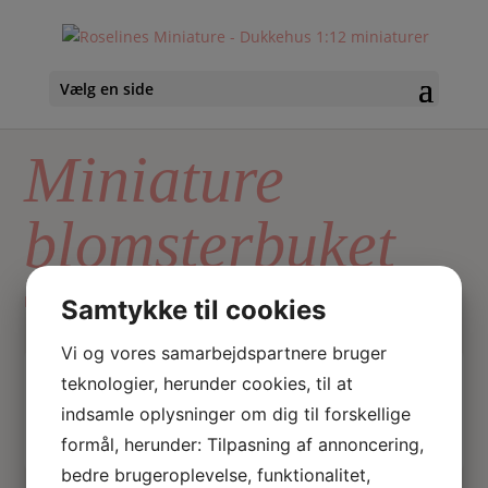
Vælg en side
Miniature
blomsterbuket
Hjem
/ Varer tagged “Miniature blomsterbuket”
Samtykke til cookies
Vi og vores samarbejdspartnere bruger
Skriv
teknologier, herunder cookies, til at
Søg
hvad
indsamle oplysninger om dig til forskellige
du
formål, herunder: Tilpasning af annoncering,
søger
bedre brugeroplevelse, funktionalitet,
her