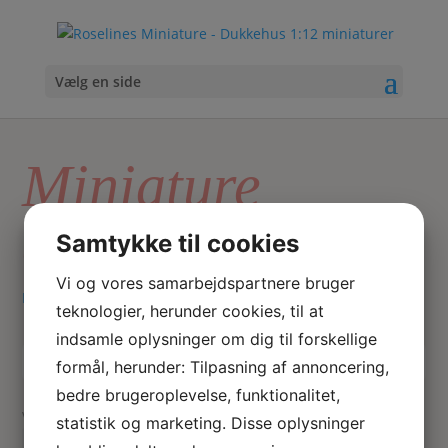
Vælg en side
Miniature
cocktailbord
Samtykke til cookies
Vi og vores samarbejdspartnere bruger
Hjem
/ Varer tagged “Miniature cocktailbord”
teknologier, herunder cookies, til at
indsamle oplysninger om dig til forskellige
formål, herunder: Tilpasning af annoncering,
Skriv
Søg
hvad
bedre brugeroplevelse, funktionalitet,
du
Viser 1 resultat
statistik og marketing. Disse oplysninger
søger