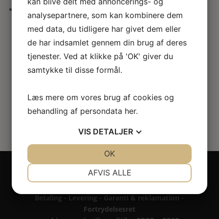
kan blive delt med annoncerings- og
her
analysepartnere, som kan kombinere dem
Miniature cocktailbord i
med data, du tidligere har givet dem eller
valnødtræ
de har indsamlet gennem din brug af deres
tjenester. Ved at klikke på 'OK' giver du
420.00
kr.
samtykke til disse formål.
Læs mere om vores brug af cookies og
behandling af persondata
her
.
VIS
DETALJER
JA
NEJ
OK
JA
NEJ
Copyright 2024 - All rights reserved RoseLines
NØDVENDIGE
PRÆFERENCER
AFVIS ALLE
Miniature ® på design, brandnavn, logo, tekst og
billedemateriale.
JA
NEJ
JA
NEJ
Betaling - Levering - Garanti & reklamation -
MARKETING
STATISTIK
Fortrydelsesret