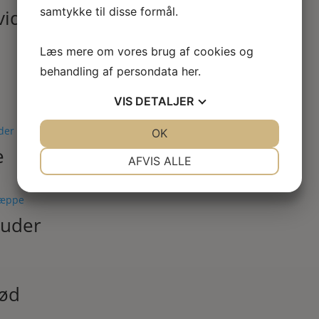
samtykke til disse formål.
vid
Læs mere om vores brug af cookies og
behandling af persondata
her
.
VIS
DETALJER
JA
NEJ
OK
JA
NEJ
e
NØDVENDIGE
PRÆFERENCER
AFVIS ALLE
JA
NEJ
JA
NEJ
MARKETING
STATISTIK
puder
nød