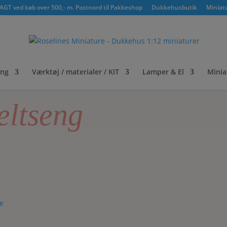
GT ved køb over 500,- m. Postnord til Pakkeshop
Dukkehusbutik
Miniat
ing
Værktøj / materialer / KIT
Lamper & El
Minia
eltseng