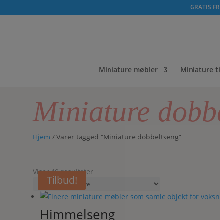
GRATIS FRA
Miniature møbler
Miniature t
Miniature dobb
Hjem
/ Varer tagged “Miniature dobbeltseng”
Sorteret
Viser 10 resultater
Tilbud!
Tilbud!
Tilbud!
efter
seneste
Himmelseng