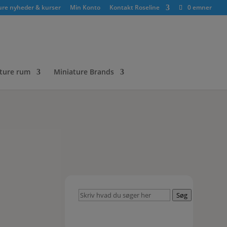
ure nyheder & kurser
Min Konto
Kontakt Roseline
0 emner
ture rum
Miniature Brands
Skriv
Søg
hvad
du