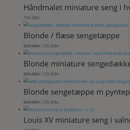
Håndmalet miniature seng i h
756.00
kr.
Blonde / flæse sengetæppe
Den
Den
825.00
kr.
725.00
kr.
oprindelige
aktuelle
pris
pris
Blonde miniature sengedækk
var:
er:
Den
Den
825.00
kr.
725.00
kr.
825.00kr..
725.00kr..
oprindelige
aktuelle
pris
pris
Blonde sengetæppe m pynte
var:
er:
Den
Den
825.00
kr.
725.00
kr.
825.00kr..
725.00kr..
oprindelige
aktuelle
pris
pris
Louis XV miniature seng i val
var:
er: