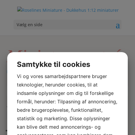
Vælg en side
Miniature entré
Samtykke til cookies
Hjem
/ Varer tagged “Miniature entré”
Vi og vores samarbejdspartnere bruger
teknologier, herunder cookies, til at
indsamle oplysninger om dig til forskellige
Skriv
Søg
hvad
formål, herunder: Tilpasning af annoncering,
du
Viser 1 resultat
bedre brugeroplevelse, funktionalitet,
søger
statistik og marketing. Disse oplysninger
her
kan blive delt med annoncerings- og