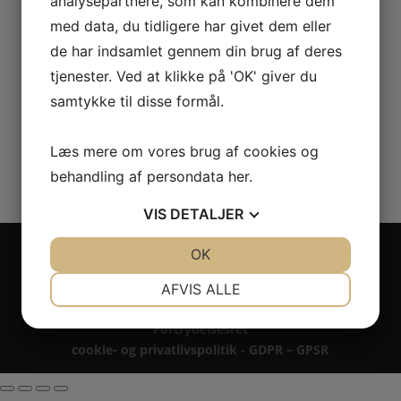
analysepartnere, som kan kombinere dem
Dukkehus stumtjener i valnød
med data, du tidligere har givet dem eller
de har indsamlet gennem din brug af deres
452.00
kr.
tjenester. Ved at klikke på 'OK' giver du
samtykke til disse formål.
Læs mere om vores brug af cookies og
behandling af persondata
her
.
VIS
DETALJER
Copyright 2024 - All rights reserved RoseLines
JA
NEJ
OK
JA
NEJ
Miniature ® på design, brandnavn, logo, tekst og
NØDVENDIGE
PRÆFERENCER
billedemateriale.
AFVIS ALLE
Betaling - Levering - Garanti & reklamation -
JA
NEJ
JA
NEJ
Fortrydelsesret
MARKETING
STATISTIK
cookie- og privatlivspolitik
-
GDPR – GPSR